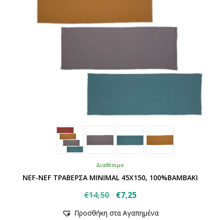
σελίδα
του
προϊόντος
Διαθέσιμο
NEF-NEF ΤΡΑΒΕΡΣΑ MINIMAL 45X150, 100%ΒΑΜΒΑΚΙ
Original
Η
€
14,50
€
7,25
Αυτό
price
τρέχουσα
Προσθήκη στα Αγαπημένα
το
was:
τιμή