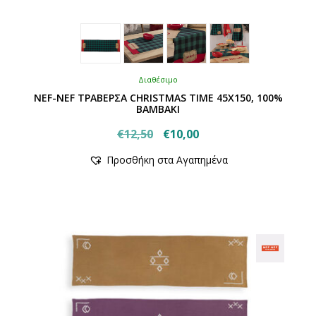
Διαθέσιμο
NEF-NEF ΤΡΑΒΕΡΣΑ CHRISTMAS TIME 45Χ150, 100%
BAMBAKI
Original
Η
€
12,50
€
10,00
Αυτό
price
τρέχουσα
Προσθήκη στα Αγαπημένα
το
was:
τιμή
προϊόν
€12,50.
είναι:
έχει
€10,00.
πολλαπλές
παραλλαγές.
Οι
επιλογές
μπορούν
να
επιλεγούν
στη