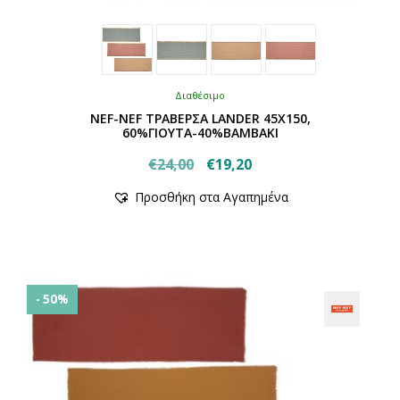
Διαθέσιμο
NEF-NEF ΤΡΑΒΕΡΣΑ LANDER 45X150,
60%ΓΙΟΥΤΑ-40%ΒΑΜΒΑΚΙ
Original
Η
€
24,00
€
19,20
Αυτό
price
τρέχουσα
Προσθήκη στα Αγαπημένα
το
was:
τιμή
προϊόν
€24,00.
είναι:
έχει
€19,20.
πολλαπλές
παραλλαγές.
Οι
- 50%
επιλογές
μπορούν
να
επιλεγούν
στη