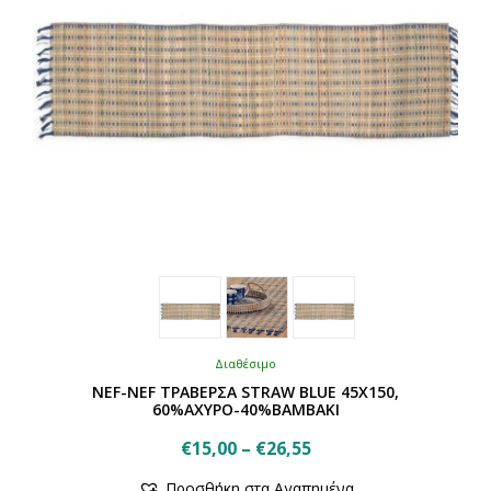
σελίδα
του
προϊόντος
Διαθέσιμο
NEF-NEF ΤΡΑΒΕΡΣΑ STRAW BLUE 45X150,
60%ΑΧΥΡΟ-40%ΒΑΜΒΑΚΙ
Price
€
15,00
–
€
26,55
Αυτό
range:
Προσθήκη στα Αγαπημένα