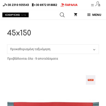
Μετάβαση
+30 2310 935543
+30 6972 818882
ΠΑΡΑΛΙΑ
σε
περιεχόμενο
MENU
45x150
Προβάλλονται όλα - 9 αποτελέσματα