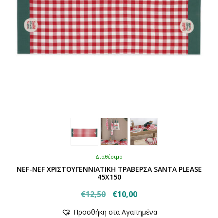
του
προϊόντος
Διαθέσιμο
NEF-NEF ΧΡΙΣΤΟΥΓΕΝΝΙΑΤΙΚΗ ΤΡΑΒΕΡΣΑ SANTA PLEASE
45Χ150
Original
Η
€
12,50
€
10,00
Αυτό
price
τρέχουσα
Προσθήκη στα Αγαπημένα
το
was:
τιμή