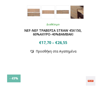
Διαθέσιμο
NEF-NEF ΤΡΑΒΕΡΣΑ STRAW 45X150,
60%ΑΧΥΡΟ-40%ΒΑΜΒΑΚΙ
Price
€
17,70
–
€
26,55
Αυτό
range:
Προσθήκη στα Αγαπημένα
το
€17,70
προϊόν
through
έχει
€26,55
πολλαπλές
παραλλαγές.
Οι
- 49%
επιλογές
μπορούν
να
επιλεγούν
στη