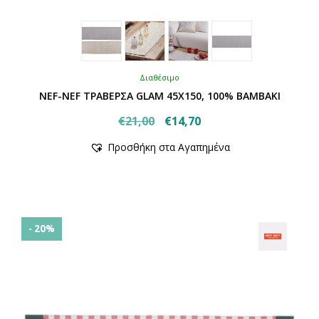
Διαθέσιμο
NEF-NEF ΤΡΑΒΕΡΣΑ GLAM 45X150, 100% BAMBAKI
Original
Η
€
21,00
€
14,70
Αυτό
price
τρέχουσα
Προσθήκη στα Αγαπημένα
το
was:
τιμή
προϊόν
€21,00.
είναι:
έχει
€14,70.
πολλαπλές
παραλλαγές.
Οι
- 20%
επιλογές
μπορούν
να
επιλεγούν
στη
σελίδα