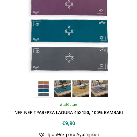
σελίδα
του
προϊόντος
Διαθέσιμο
NEF-NEF ΤΡΑΒΕΡΣΑ LAOURA 45X150, 100% BAMBAKI
€
9,90
Αυτό
Προσθήκη στα Αγαπημένα
το