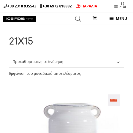
Μετάβαση
+30 2310 935543
+30 6972 818882
ΠΑΡΑΛΙΑ
σε
περιεχόμενο
MENU
21X15
Εμφάνιση του μοναδικού αποτελέσματος