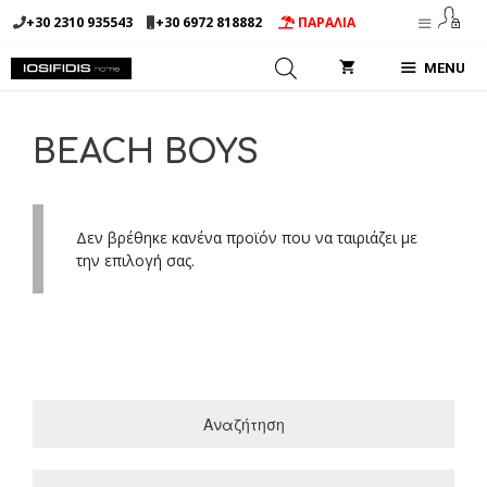
Μετάβαση
+30 2310 935543
+30 6972 818882
ΠΑΡΑΛΙΑ
σε
περιεχόμενο
MENU
BEACH BOYS
Δεν βρέθηκε κανένα προϊόν που να ταιριάζει με
την επιλογή σας.
Αναζήτηση