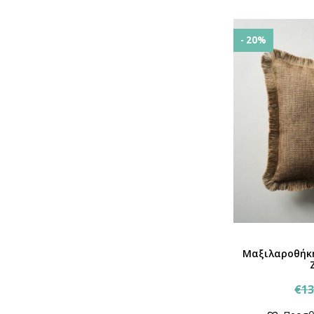
- 20%
Μαξιλαροθήκ
€
13