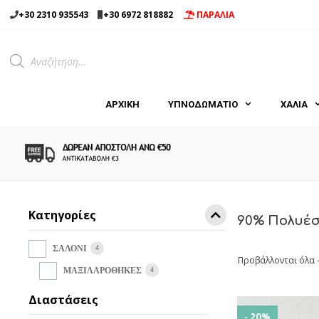
Μετάβαση
+30 2310 935543
+30 6972 818882
ΠΑΡΑΛΙΑ
σε
περιεχόμενο
Products
search
ΑΡΧΙΚΉ
ΥΠΝΟΔΩΜΑΤΙΟ
ΧΑΛΙΑ
Κατηγορίες
90% Πολυέσ
4
ΣΑΛΟΝΙ
Προβάλλονται όλα 
4
ΜΑΞΙΛΑΡΟΘΗΚΕΣ
Διαστάσεις
- 20%