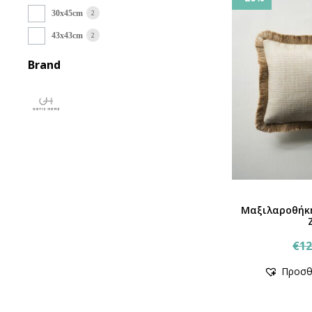
2
30x45cm
2
43x43cm
Brand
Μαξιλαροθήκ
€
12
Προσθ