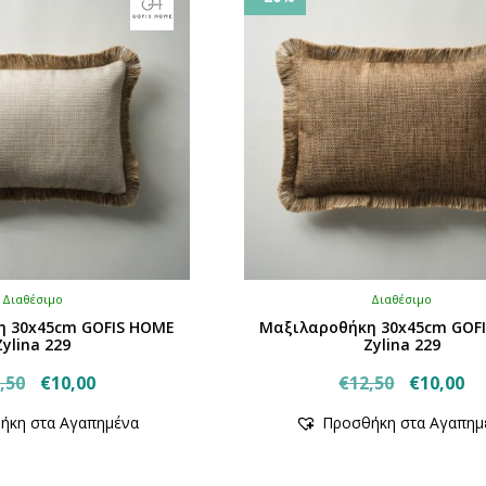
Διαθέσιμο
Διαθέσιμο
η 30x45cm GOFIS HOME
Μαξιλαροθήκη 30x45cm GOF
Zylina 229
Zylina 229
Original
Η
Original
Η
,50
€
10,00
€
12,50
€
10,00
price
τρέχουσα
price
τρ
ήκη στα Αγαπημένα
Προσθήκη στα Αγαπημ
was:
τιμή
was:
τι
€12,50.
είναι:
€12,50.
εί