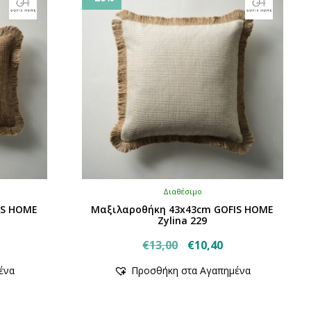
Διαθέσιμο
IS HOME
Μαξιλαροθήκη 43x43cm GOFIS HOME
Zylina 229
Original
Η
€
13,00
€
10,40
έχουσα
price
τρέχουσα
ένα
Προσθήκη στα Αγαπημένα
μή
was:
τιμή
ναι:
€13,00.
είναι: