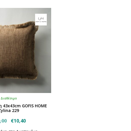
€10,00.
€1
Διαθέσιμο
η 43x43cm GOFIS HOME
Zylina 229
Original
Η
,00
€
10,40
price
τρέχουσα