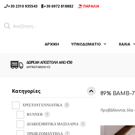
Μετάβαση
+30 2310 935543
+30 6972 818882
ΠΑΡΑΛΙΑ
σε
περιεχόμενο
Products
search
ΑΡΧΙΚΉ
ΥΠΝΟΔΩΜΑΤΙΟ
ΧΑΛΙΑ
Κατηγορίες
89% BAMB-
3
ΧΡΙΣΤΟΥΓΕΝΝΙΑΤΙΚΑ
Προβάλλονται όλα 
1
RUNNER
1
ΔΙΑΚΟΣΜΗΤΙΚΑ ΜΑΞΙΛΑΡΙΑ
1
ΤΡΑΠΕΖΟΜΑΝΤΗΛΑ