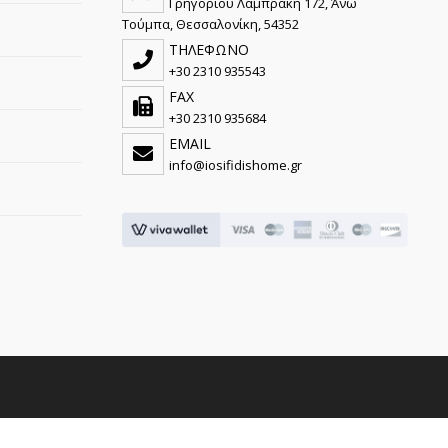
Γρηγορίου Λαμπράκη 172, Άνω
Τούμπα, Θεσσαλονίκη, 54352
ΤΗΛΕΦΩΝΟ
+30 2310 935543
FAX
+30 2310 935684
EMAIL
info@iosifidishome.gr