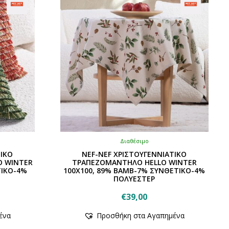
Διαθέσιμο
ΤΙΚΟ
NEF-NEF ΧΡΙΣΤΟΥΓΕΝΝΙΑΤΙΚΟ
O WINTER
ΤΡΑΠΕΖΟΜΑΝΤΗΛΟ HELLO WINTER
ΤΙΚΟ-4%
100X100, 89% BAMB-7% ΣΥΝΘΕΤΙΚΟ-4%
ΠΟΛΥΕΣΤΕΡ
€
39,00
έχουσα
Αυτό
ένα
Προσθήκη στα Αγαπημένα
το
μή