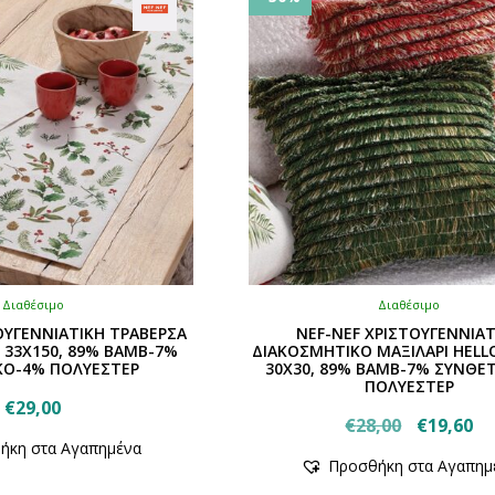
Διαθέσιμο
Διαθέσιμο
ΟΥΓΕΝΝΙΑΤΙΚΗ ΤΡΑΒΕΡΣΑ
NEF-NEF ΧΡΙΣΤΟΥΓΕΝΝΙΑ
 33X150, 89% BAMB-7%
ΔΙΑΚΟΣΜΗΤΙΚΟ ΜΑΞΙΛΑΡΙ HELL
ΚΟ-4% ΠΟΛΥΕΣΤΕΡ
30X30, 89% BAMB-7% ΣΥΝΘΕ
ΠΟΛΥΕΣΤΕΡ
€
29,00
Original
Η
€
28,00
€
19,60
Αυτό
ήκη στα Αγαπημένα
Αυτό
price
τρ
το
Προσθήκη στα Αγαπημ
το
was:
τι
προϊόν