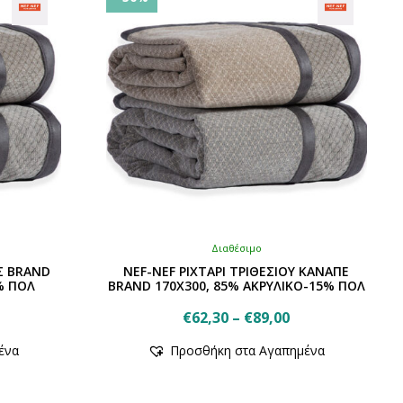
Διαθέσιμο
Σ BRAND
NEF-NEF ΡΙΧΤΑΡΙ ΤΡΙΘΕΣΙΟΥ ΚΑΝΑΠΕ
% ΠΟΛ
BRAND 170X300, 85% ΑΚΡΥΛΙΚΟ-15% ΠΟΛ
ice
Price
€
62,30
–
€
89,00
nge:
Αυτό
range:
ένα
Προσθήκη στα Αγαπημένα
το
9,90
€62,30
προϊόν
rough
through
έχει