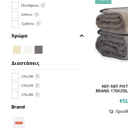
1
Πολυθρόνας
1
Διθέσιο
1
Τριθέσιο
Χρώμα
Διαστάσεις
1
170x180
1
NEF-NEF ΡΙΧ
170x250
BRAND 170X250
1
170x300
€
52
Brand
Προσθ