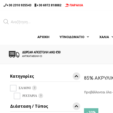
Μετάβαση
+30 2310 935543
+30 6972 818882
ΠΑΡΑΛΙΑ
σε
περιεχόμενο
Products
search
ΑΡΧΙΚΉ
ΥΠΝΟΔΩΜΑΤΙΟ
ΧΑΛΙΑ
Κατηγορίες
85% ΑΚΡΥΛΙ
3
ΣΑΛΟΝΙ
Προβάλλονται όλα 
3
ΡΙΧΤΑΡΙΑ
Διάσταση / Τύπος
- 30%