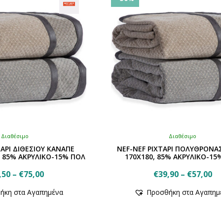
Διαθέσιμο
Διαθέσιμο
ΤΑΡΙ ΔΙΘΕΣΙΟΥ ΚΑΝΑΠΕ
NEF-NEF ΡΙΧΤΑΡΙ ΠΟΛΥΘΡΟΝΑ
, 85% ΑΚΡΥΛΙΚΟ-15% ΠΟΛ
170X180, 85% ΑΚΡΥΛΙΚΟ-15
Price
Pr
,50
–
€
75,00
€
39,90
–
€
57,00
Αυτό
range:
Αυτό
ra
ήκη στα Αγαπημένα
Προσθήκη στα Αγαπημ
το
το
€52,50
€3
προϊόν
προϊόν
through
th
έχει
έχει