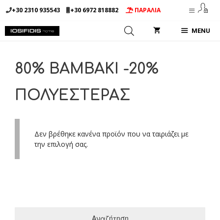
Μετάβαση
+30 2310 935543
+30 6972 818882
ΠΑΡΑΛΙΑ
σε
περιεχόμενο
MENU
80% BAMBAKI -20%
ΠΟΛΥΕΣΤΕΡΑΣ
Δεν βρέθηκε κανένα προϊόν που να ταιριάζει με
την επιλογή σας.
Αναζήτηση