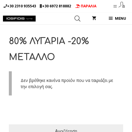
Μετάβαση
+30 2310 935543
+30 6972 818882
ΠΑΡΑΛΙΑ
σε
περιεχόμενο
MENU
80% ΛΥΓΑΡΙΑ -20%
ΜΕΤΑΛΛΟ
Δεν βρέθηκε κανένα προϊόν που να ταιριάζει με
την επιλογή σας.
Αναζήτηση