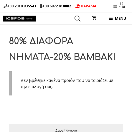
Μετάβαση
+30 2310 935543
+30 6972 818882
ΠΑΡΑΛΙΑ
σε
περιεχόμενο
MENU
80% ΔΙΑΦΟΡΑ
ΝΗΜΑΤΑ-20% BAMBAKI
Δεν βρέθηκε κανένα προϊόν που να ταιριάζει με
την επιλογή σας.
Αναζήτηση