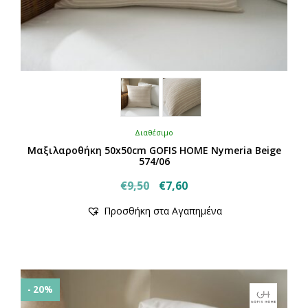
Διαθέσιμο
Μαξιλαροθήκη 50x50cm GOFIS HOME Nymeria Beige
574/06
Original
Η
€
9,50
€
7,60
price
τρέχουσα
Προσθήκη στα Αγαπημένα
was:
τιμή
€9,50.
είναι:
€7,60.
- 20%