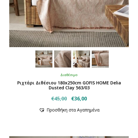
Διαθέσιμο
Ριχτάρι Διθέσιου 180x250cm GOFIS HOME Delia
Dusted Clay 563/03
Original
Η
€
45,00
€
36,00
price
τρέχουσα
Προσθήκη στα Αγαπημένα
was:
τιμή
€45,00.
είναι:
€36,00.