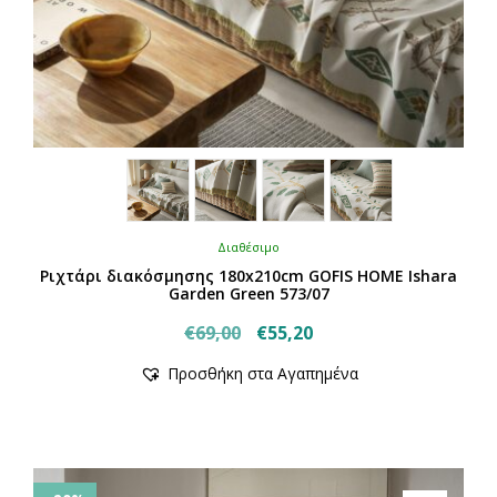
Διαθέσιμο
Ριχτάρι διακόσμησης 180x210cm GOFIS HOME Ishara
Garden Green 573/07
Original
Η
€
69,00
€
55,20
price
τρέχουσα
Προσθήκη στα Αγαπημένα
was:
τιμή
€69,00.
είναι:
€55,20.