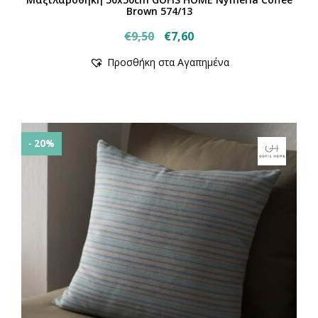
Brown 574/13
Original
Η
€
9,50
€
7,60
price
τρέχουσα
Προσθήκη στα Αγαπημένα
was:
τιμή
€9,50.
είναι:
€7,60.
- 20%