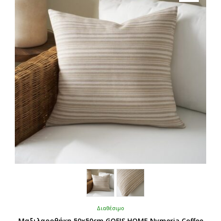
Διαθέσιμο
Μαξιλαροθήκη 50x50cm GOFIS HOME Nymeria Coffee