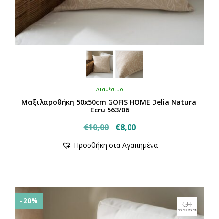
Διαθέσιμο
Μαξιλαροθήκη 50x50cm GOFIS HOME Delia Natural
Ecru 563/06
Original
Η
€
10,00
€
8,00
price
τρέχουσα
Προσθήκη στα Αγαπημένα
was:
τιμή
€10,00.
είναι:
€8,00.
- 20%