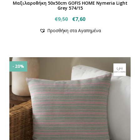
Μαξιλαροθήκη 50x50cm GOFIS HOME Nymeria Light
Grey 574/15
Original
Η
€
9,50
€
7,60
price
τρέχουσα
Προσθήκη στα Αγαπημένα
was:
τιμή
€9,50.
είναι:
€7,60.
- 20%