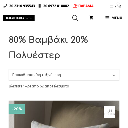
Μετάβαση
+30 2310 935543
+30 6972 818882
ΠΑΡΑΛΙΑ
σε
περιεχόμενο
MENU
80% Βαμβάκι 20%
Πολυέστερ
Βλέπετε 1–24 από 62 αποτελέσματα
- 20%