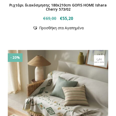
Ριχτάρι διακόσμησης 180x210cm GOFIS HOME Ishara
Cherry 573/02
Original
Η
€
69,00
€
55,20
price
τρέχουσα
Προσθήκη στα Αγαπημένα
was:
τιμή
€69,00.
είναι:
€55,20.
- 20%