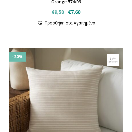
Orange 574/03
Original
Η
€
9,50
€
7,60
price
τρέχουσα
Προσθήκη στα Αγαπημένα
was:
τιμή
€9,50.
είναι:
€7,60.
- 20%