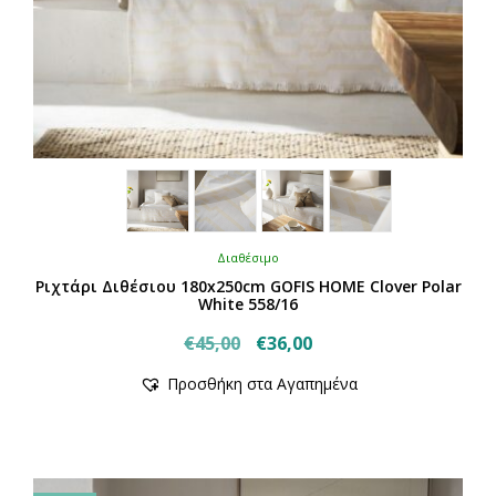
Διαθέσιμο
Ριχτάρι Διθέσιου 180x250cm GOFIS HOME Clover Polar
White 558/16
Original
Η
€
45,00
€
36,00
price
τρέχουσα
Προσθήκη στα Αγαπημένα
was:
τιμή
€45,00.
είναι:
€36,00.