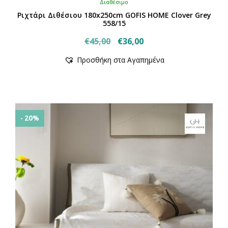
Διαθέσιμο
Ριχτάρι Διθέσιου 180x250cm GOFIS HOME Clover Grey
558/15
Original
Η
€
45,00
€
36,00
price
τρέχουσα
Προσθήκη στα Αγαπημένα
was:
τιμή
€45,00.
είναι:
€36,00.
- 20%