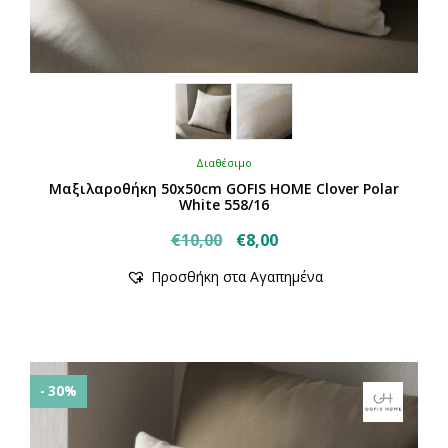
Διαθέσιμο
Μαξιλαροθήκη 50x50cm GOFIS HOME Clover Polar
White 558/16
Original
Η
€
10,00
€
8,00
price
τρέχουσα
Προσθήκη στα Αγαπημένα
was:
τιμή
€10,00.
είναι:
€8,00.
- 30%