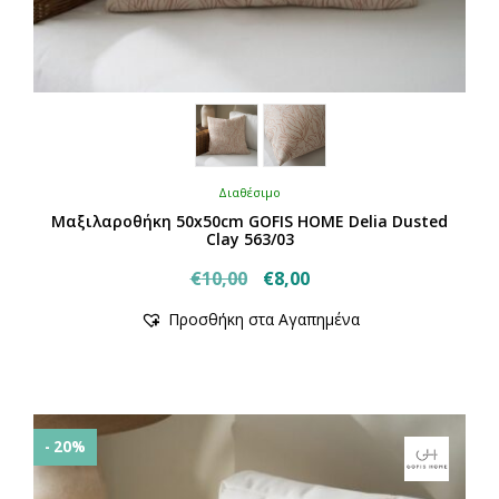
Διαθέσιμο
Μαξιλαροθήκη 50x50cm GOFIS HOME Delia Dusted
Clay 563/03
Original
Η
€
10,00
€
8,00
price
τρέχουσα
Προσθήκη στα Αγαπημένα
was:
τιμή
€10,00.
είναι:
€8,00.
- 20%