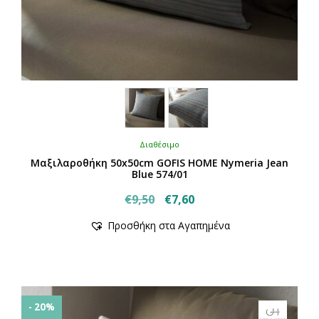
Διαθέσιμο
Μαξιλαροθήκη 50x50cm GOFIS HOME Nymeria Jean
Blue 574/01
Original
Η
€
9,50
€
7,60
price
τρέχουσα
Προσθήκη στα Αγαπημένα
was:
τιμή
€9,50.
είναι:
€7,60.
- 20%