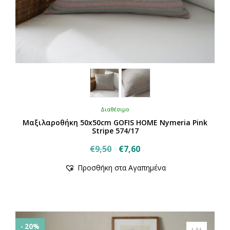
Διαθέσιμο
Μαξιλαροθήκη 50x50cm GOFIS HOME Nymeria Pink
Stripe 574/17
Original
Η
€
9,50
€
7,60
price
τρέχουσα
Προσθήκη στα Αγαπημένα
was:
τιμή
€9,50.
είναι:
€7,60.
- 20%