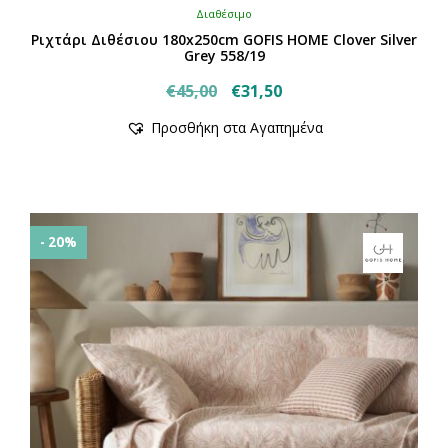
Διαθέσιμο
Ριχτάρι Διθέσιου 180x250cm GOFIS HOME Clover Silver
Grey 558/19
Original
Η
€
45,00
€
31,50
price
τρέχουσα
Προσθήκη στα Αγαπημένα
was:
τιμή
€45,00.
είναι:
€31,50.
- 20%