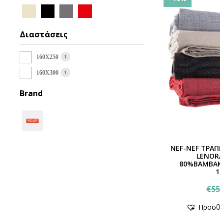
Διαστάσεις
1
160Χ250
1
160Χ300
Brand
NEF-NEF ΤΡΑ
LENO
80%ΒΑΜΒΑΚ
1
€
55
Προσθ