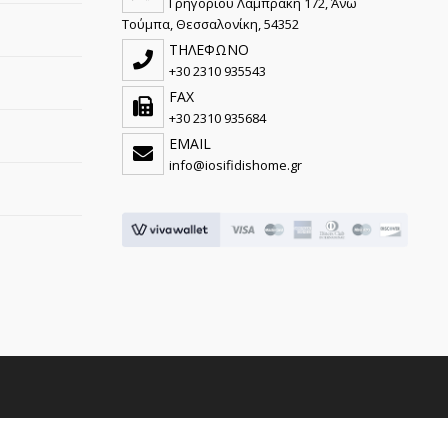
Γρηγορίου Λαμπράκη 172, Άνω
Τούμπα, Θεσσαλονίκη, 54352
ΤΗΛΕΦΩΝΟ
+30 2310 935543
FAX
+30 2310 935684
EMAIL
info@iosifidishome.gr