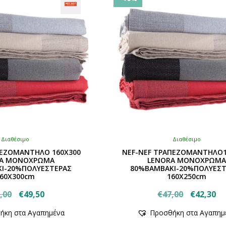
Διαθέσιμο
Διαθέσιμο
ΠΕΖΟΜΑΝΤΗΛΟ 160Χ300
NEF-NEF ΤΡΑΠΕΖΟΜΑΝΤΗΛΟ1
RA ΜΟΝΟΧΡΩΜΑ
LENORA ΜΟΝΟΧΡΩΜ
Ι-20%ΠΟΛΥΕΣΤΕΡΑΣ
80%ΒΑΜΒΑΚΙ-20%ΠΟΛΥΕΣΤ
60Χ300cm
160Χ250cm
Original
Η
Original
Η
,00
€
49,50
€
47,00
€
42,30
Αυτό
price
τρέχουσα
Αυτό
price
τρ
ήκη στα Αγαπημένα
Προσθήκη στα Αγαπημ
το
το
was:
τιμή
was:
τι