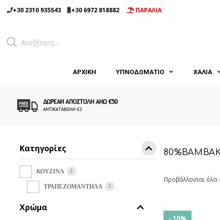
Μετάβαση
+30 2310 935543
+30 6972 818882
ΠΑΡΑΛΙΑ
σε
περιεχόμενο
Products
search
ΑΡΧΙΚΉ
ΥΠΝΟΔΩΜΑΤΙΟ
ΧΑΛΙΑ
Κατηγορίες
80%ΒΑΜΒΑΚ
2
ΚΟΥΖΙΝΑ
Προβάλλονται όλα 
2
ΤΡΑΠΕΖΟΜΑΝΤΗΛΑ
Χρώμα
- 10%