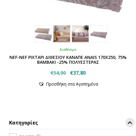
Διαθέσιμο
NEF-NEF ΡΙΧΤΑΡΙ ΔΙΘΕΣΙΟΥ ΚΑΝΑΠΕ ANAIS 170X250, 75%
BAMBAKI -25% ΠΟΛΥΕΣΤΕΡΑΣ
Original
Η
€
54,00
€
37,80
Αυτό
price
τρέχουσα
Προσθήκη στα Αγαπημένα
το
was:
τιμή
προϊόν
€54,00.
είναι:
έχει
€37,80.
πολλαπλές
παραλλαγές.
Οι
Κατηγορίες
επιλογές
μπορούν