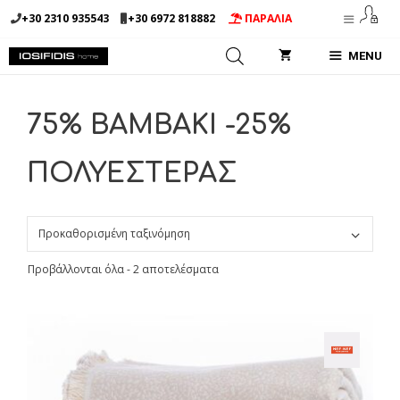
Μετάβαση
+30 2310 935543
+30 6972 818882
ΠΑΡΑΛΙΑ
σε
περιεχόμενο
MENU
75% BAMBAKI -25%
ΠΟΛΥΕΣΤΕΡΑΣ
Προβάλλονται όλα - 2 αποτελέσματα