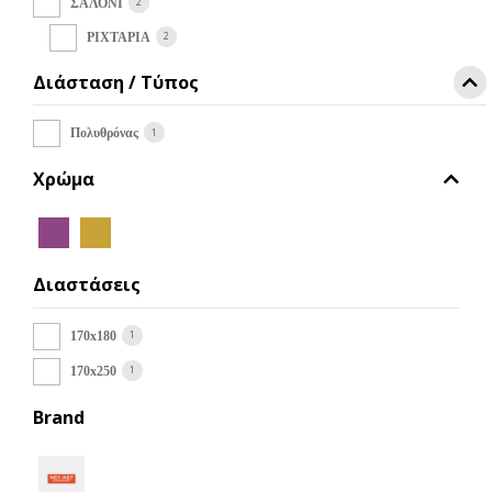
να
2
ΣΑΛΟΝΙ
επιλεγούν
2
ΡΙΧΤΑΡΙΑ
στη
σελίδα
Διάσταση / Τύπος
του
προϊόντος
1
Πολυθρόνας
Χρώμα
Διαστάσεις
1
170x180
1
170x250
Brand