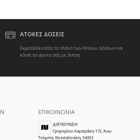
.
ΑΤΟΚΕΣ ΔΟΣΕΙΣ
Εκμεταλλευτείτε το πλάνο των Άτοκων Δόσεων και
κάντε τα ψώνια σας με άνεση.
ΩΝ
ΕΠΙΚΟΙΝΩΝΙΑ
ΔΙΕΥΘΥΝΣΗ
Γρηγορίου Λαμπράκη 172, Άνω
Τούμπα, Θεσσαλονίκη, 54352