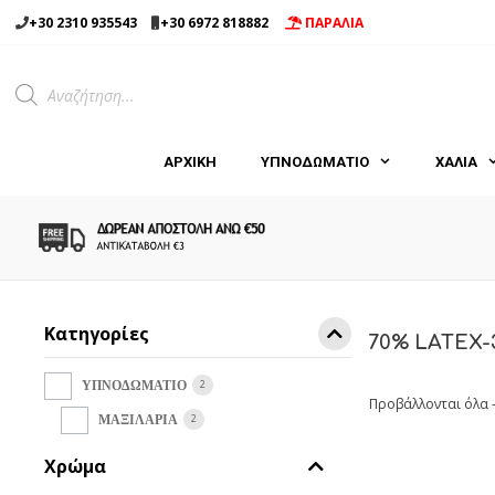
Μετάβαση
+30 2310 935543
+30 6972 818882
ΠΑΡΑΛΙΑ
σε
περιεχόμενο
Products
search
ΑΡΧΙΚΉ
ΥΠΝΟΔΩΜΑΤΙΟ
ΧΑΛΙΑ
Κατηγορίες
70% LATEX
2
ΥΠΝΟΔΩΜΑΤΙΟ
Προβάλλονται όλα 
2
ΜΑΞΙΛΑΡΙΑ
Χρώμα