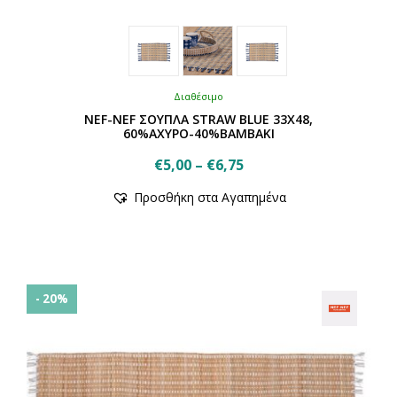
Διαθέσιμο
NEF-NEF ΣΟΥΠΛΑ STRAW BLUE 33X48,
60%ΑΧΥΡΟ-40%ΒΑΜΒΑΚΙ
Price
€
5,00
–
€
6,75
Αυτό
range:
Προσθήκη στα Αγαπημένα
το
€5,00
προϊόν
through
έχει
€6,75
πολλαπλές
παραλλαγές.
Οι
- 20%
επιλογές
μπορούν
να
επιλεγούν
στη