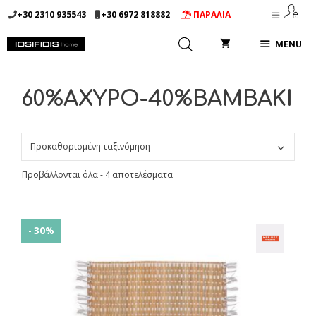
Μετάβαση
+30 2310 935543
+30 6972 818882
ΠΑΡΑΛΙΑ
σε
περιεχόμενο
MENU
60%ΑΧΥΡΟ-40%ΒΑΜΒΑΚΙ
Προβάλλονται όλα - 4 αποτελέσματα
- 30%