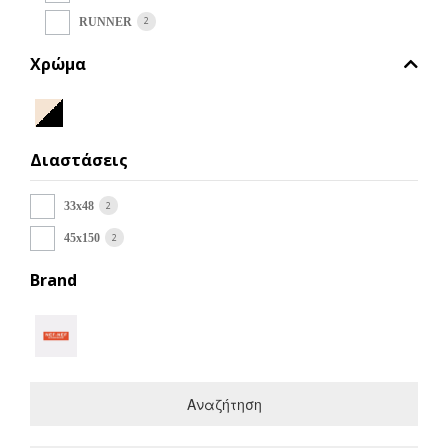
στη
σελίδα
2
RUNNER
του
Χρώμα
προϊόντος
Διαστάσεις
2
33x48
2
45x150
Brand
Αναζήτηση