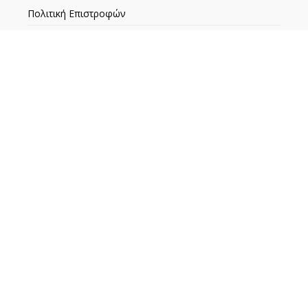
Πολιτική Επιστροφών
ΕΞΥΠΗΡΕΤΗΣΗ ΠΕΛΑΤΩΝ
Ο λογαριασμός μου
Αναζήτηση Παραγγελίας
Τα Αγαπημένα μου
Επικοινωνία
GDPR – Πολιτική Απορρήτου