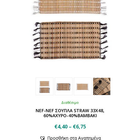
Διαθέσιμο
NEF-NEF ΣΟΥΠΛΑ STRAW 33X48,
60%ΑΧΥΡΟ-40%ΒΑΜΒΑΚΙ
Price
€
4,40
–
€
6,75
Αυτό
range:
Προσθήκη στα Αγαπημένα
το