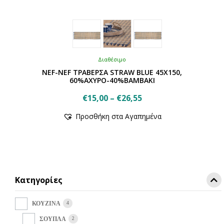
Διαθέσιμο
NEF-NEF ΤΡΑΒΕΡΣΑ STRAW BLUE 45X150,
60%ΑΧΥΡΟ-40%ΒΑΜΒΑΚΙ
Price
€
15,00
–
€
26,55
Αυτό
range:
Προσθήκη στα Αγαπημένα
το
€15,00
προϊόν
through
έχει
€26,55
πολλαπλές
παραλλαγές.
Οι
Κατηγορίες
επιλογές
μπορούν
να
4
ΚΟΥΖΙΝΑ
επιλεγούν
2
ΣΟΥΠΛΑ