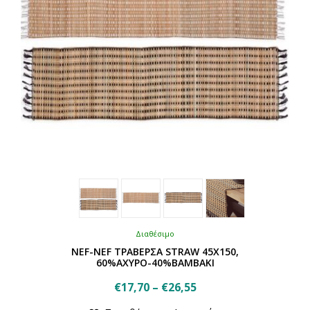
σελίδα
του
προϊόντος
Διαθέσιμο
NEF-NEF ΤΡΑΒΕΡΣΑ STRAW 45X150,
60%ΑΧΥΡΟ-40%ΒΑΜΒΑΚΙ
Price
€
17,70
–
€
26,55
Αυτό
range: