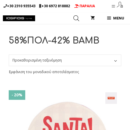
Μετάβαση
+30 2310 935543
+30 6972 818882
ΠΑΡΑΛΙΑ
σε
περιεχόμενο
MENU
58%ΠΟΛ-42% BAMB
Εμφάνιση του μοναδικού αποτελέσματος
- 20%