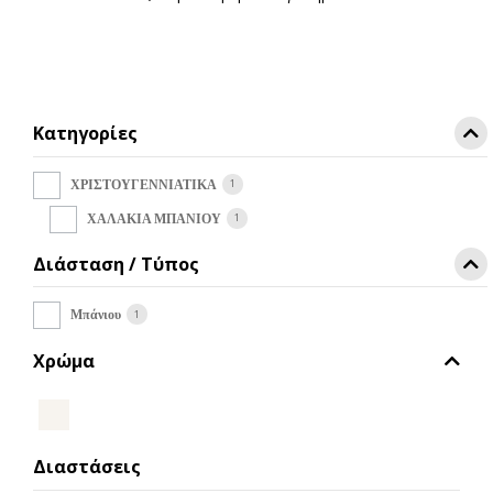
was:
τιμή
προϊόν
€16,00.
είναι:
έχει
€12,80.
πολλαπλές
παραλλαγές.
Οι
Κατηγορίες
επιλογές
μπορούν
να
1
ΧΡΙΣΤΟΥΓΕΝΝΙΑΤΙΚΑ
επιλεγούν
1
ΧΑΛΑΚΙΑ ΜΠΑΝΙΟΥ
στη
σελίδα
Διάσταση / Τύπος
του
προϊόντος
1
Μπάνιου
Χρώμα
Διαστάσεις