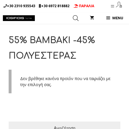
Μετάβαση
+30 2310 935543
+30 6972 818882
ΠΑΡΑΛΙΑ
σε
περιεχόμενο
MENU
55% BAMBAKI -45%
ΠΟΛΥΕΣΤΕΡΑΣ
Δεν βρέθηκε κανένα προϊόν που να ταιριάζει με
την επιλογή σας.
Αναζήτηση