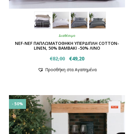
Διαθέσιμο
NEF-NEF ΠΑΠΛΩΜΑΤΟΘΗΚΗ ΥΠΕΡΔΙΠΛΗ COTTON-
LINEN, 50% BAMBAKI -50% ΛΙΝΟ
Original
Η
€
82,00
€
49,20
Αυτό
price
τρέχουσα
Προσθήκη στα Αγαπημένα
το
was:
τιμή
προϊόν
€82,00.
είναι:
έχει
€49,20.
πολλαπλές
παραλλαγές.
Οι
- 50%
επιλογές
μπορούν
να
επιλεγούν