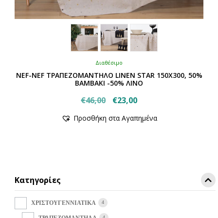
Διαθέσιμο
NEF-NEF ΤΡΑΠΕΖΟΜΑΝΤΗΛΟ LINEN STAR 150X300, 50%
BAMBAKI -50% ΛΙΝΟ
Original
Η
€
46,00
€
23,00
Αυτό
price
τρέχουσα
Προσθήκη στα Αγαπημένα
το
was:
τιμή
προϊόν
€46,00.
είναι:
έχει
€23,00.
πολλαπλές
παραλλαγές.
Οι
Κατηγορίες
επιλογές
μπορούν
να
4
ΧΡΙΣΤΟΥΓΕΝΝΙΑΤΙΚΑ
επιλεγούν
4
ΤΡΑΠΕΖΟΜΑΝΤΗΛΑ