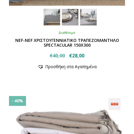
Διαθέσιμο
NEF-NEF ΧΡΙΣΤΟΥΓΕΝΝΙΑΤΙΚΟ ΤΡΑΠΕΖΟΜΑΝΤΗΛΟ
SPECTACULAR 150X300
Original
Η
€
40,00
€
28,00
Αυτό
price
τρέχουσα
Προσθήκη στα Αγαπημένα
το
was:
τιμή
προϊόν
€40,00.
είναι:
έχει
€28,00.
πολλαπλές
παραλλαγές.
Οι
- 40%
επιλογές
μπορούν
να
επιλεγούν
στη