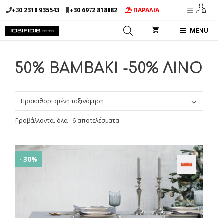
Μετάβαση
+30 2310 935543
+30 6972 818882
ΠΑΡΑΛΙΑ
σε
περιεχόμενο
MENU
50% BAMBAKI -50% ΛΙΝΟ
Προβάλλονται όλα - 6 αποτελέσματα
- 30%