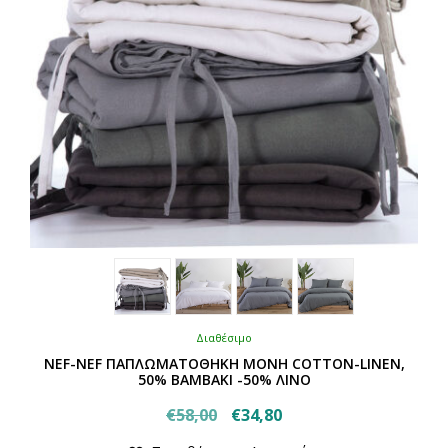
σελίδα
του
προϊόντος
Διαθέσιμο
NEF-NEF ΠΑΠΛΩΜΑΤΟΘΗΚΗ ΜΟΝΗ COTTON-LINEN,
50% BAMBAKI -50% ΛΙΝΟ
Original
Η
€
58,00
€
34,80
Αυτό
price
τρέχουσα