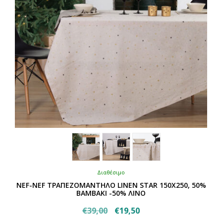
στη
σελίδα
του
προϊόντος
Διαθέσιμο
NEF-NEF ΤΡΑΠΕΖΟΜΑΝΤΗΛΟ LINEN STAR 150X250, 50%
BAMBAKI -50% ΛΙΝΟ
Original
Η
€
39,00
€
19,50
Αυτό