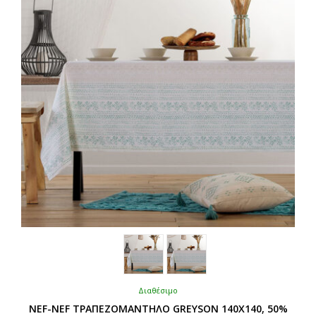
μπορούν
να
επιλεγούν
στη
σελίδα
του
προϊόντος
Διαθέσιμο
NEF-NEF ΤΡΑΠΕΖΟΜΑΝΤΗΛΟ GREYSON 140X140, 50%