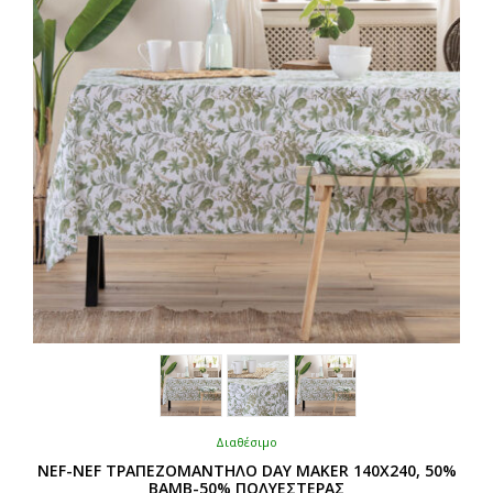
να
επιλεγούν
στη
σελίδα
του
προϊόντος
Διαθέσιμο
NEF-NEF ΤΡΑΠΕΖΟΜΑΝΤΗΛΟ DAY MAKER 140X240, 50%
BAMB-50% ΠΟΛΥΕΣΤΕΡΑΣ