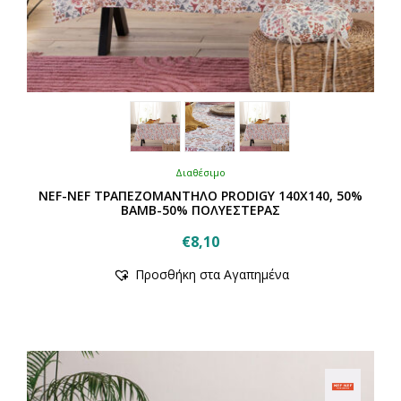
Διαθέσιμο
NEF-NEF ΤΡΑΠΕΖΟΜΑΝΤΗΛΟ PRODIGY 140X140, 50%
BAMB-50% ΠΟΛΥΕΣΤΕΡΑΣ
€
8,10
Αυτό
Προσθήκη στα Αγαπημένα
το
προϊόν
έχει
πολλαπλές
παραλλαγές.
Οι
επιλογές