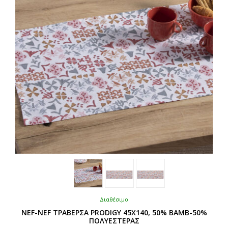
να
επιλεγούν
στη
σελίδα
του
προϊόντος
Διαθέσιμο
NEF-NEF ΤΡΑΒΕΡΣΑ PRODIGY 45Χ140, 50% BAMB-50%
ΠΟΛΥΕΣΤΕΡΑΣ