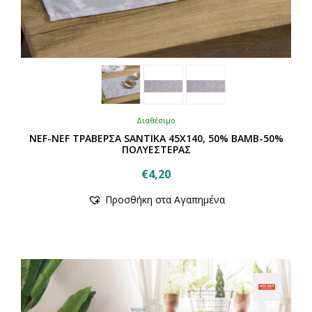
Διαθέσιμο
NEF-NEF ΤΡΑΒΕΡΣΑ SANTIKA 45Χ140, 50% BAMB-50%
ΠΟΛΥΕΣΤΕΡΑΣ
€
4,20
Αυτό
Προσθήκη στα Αγαπημένα
το
προϊόν
έχει
πολλαπλές
παραλλαγές.
Οι
επιλογές
μπορούν