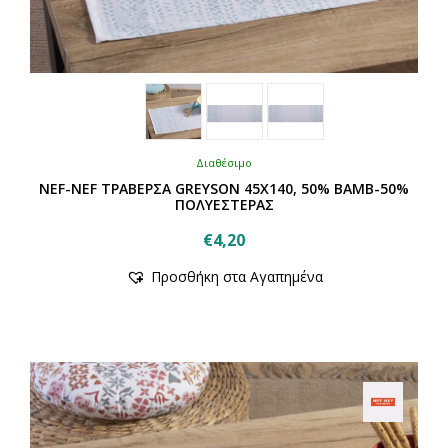
Διαθέσιμο
NEF-NEF ΤΡΑΒΕΡΣΑ GREYSON 45Χ140, 50% BAMB-50%
ΠΟΛΥΕΣΤΕΡΑΣ
€
4,20
Αυτό
Προσθήκη στα Αγαπημένα
το
προϊόν
έχει
πολλαπλές
παραλλαγές.
Οι
επιλογές
μπορούν