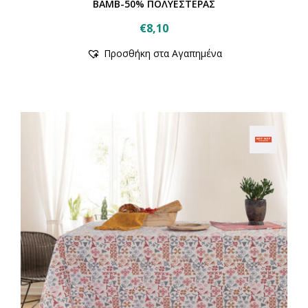
BAMB-50% ΠΟΛΥΕΣΤΕΡΑΣ
€
8,10
Αυτό
Προσθήκη στα Αγαπημένα
το
προϊόν
έχει
πολλαπλές
παραλλαγές.
Οι
επιλογές
μπορούν
να
επιλεγούν
στη
σελίδα
του
προϊόντος