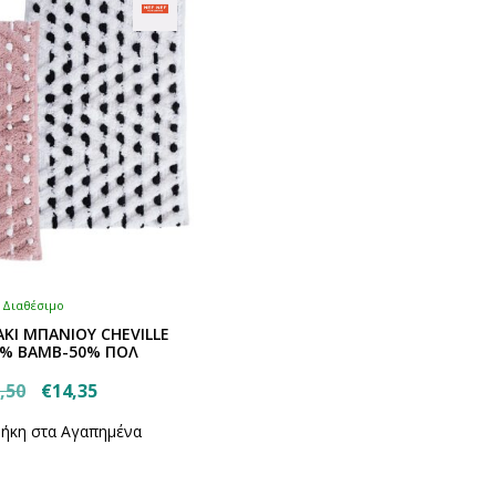
Διαθέσιμο
ΑΚΙ ΜΠΑΝΙΟΥ CHEVILLE
50% ΒΑΜΒ-50% ΠΟΛ
Original
Η
,50
€
14,35
Αυτό
price
τρέχουσα
ήκη στα Αγαπημένα
το
was:
τιμή
προϊόν
€20,50.
είναι:
έχει