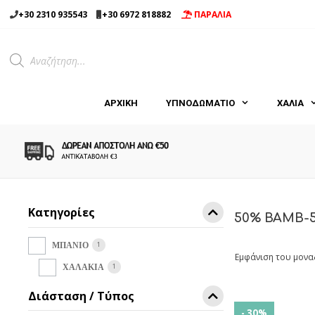
Μετάβαση
+30 2310 935543
+30 6972 818882
ΠΑΡΑΛΙΑ
σε
περιεχόμενο
Products
search
ΑΡΧΙΚΉ
ΥΠΝΟΔΩΜΑΤΙΟ
ΧΑΛΙΑ
Κατηγορίες
50% ΒΑΜΒ-
1
ΜΠΑΝΙΟ
Εμφάνιση του μονα
1
ΧΑΛΑΚΙΑ
Διάσταση / Τύπος
- 30%