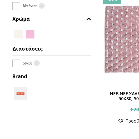
1
Μπάνιου
Χρώμα
Διαστάσεις
1
50x80
Brand
NEF-NEF ΧΑΛ
50Χ80, 
€
20
Προσθ