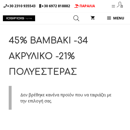
Μετάβαση
+30 2310 935543
+30 6972 818882
ΠΑΡΑΛΙΑ
σε
περιεχόμενο
MENU
45% BAMBAKI -34
AΚΡΥΛΙΚΟ -21%
ΠΟΛΥΕΣΤΕΡΑΣ
Δεν βρέθηκε κανένα προϊόν που να ταιριάζει με
την επιλογή σας.