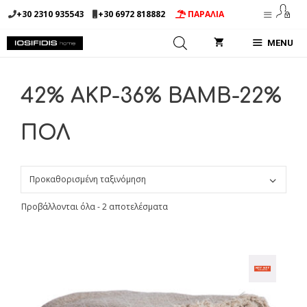
Μετάβαση
+30 2310 935543
+30 6972 818882
ΠΑΡΑΛΙΑ
σε
περιεχόμενο
MENU
42% ΑΚΡ-36% BAMB-22%
ΠΟΛ
Προβάλλονται όλα - 2 αποτελέσματα