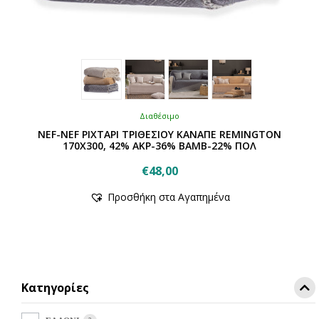
Διαθέσιμο
NEF-NEF ΡΙΧΤΑΡΙ ΤΡΙΘΕΣΙΟΥ ΚΑΝΑΠΕ REMINGTON
170Χ300, 42% ΑΚΡ-36% BAMB-22% ΠΟΛ
€
48,00
Αυτό
Προσθήκη στα Αγαπημένα
το
προϊόν
έχει
πολλαπλές
παραλλαγές.
Οι
Κατηγορίες
επιλογές
μπορούν