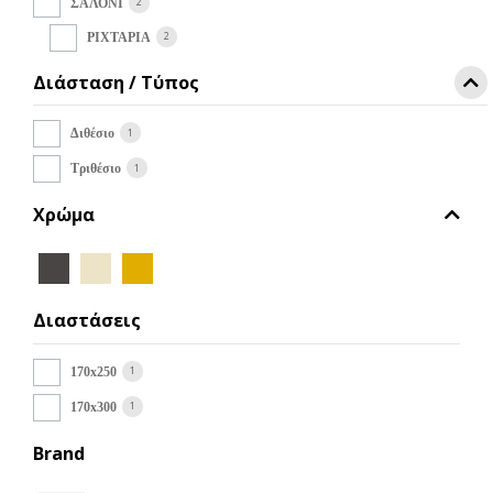
να
2
ΣΑΛΟΝΙ
επιλεγούν
2
ΡΙΧΤΑΡΙΑ
στη
σελίδα
Διάσταση / Τύπος
του
προϊόντος
1
Διθέσιο
1
Τριθέσιο
Χρώμα
Διαστάσεις
1
170x250
1
170x300
Brand