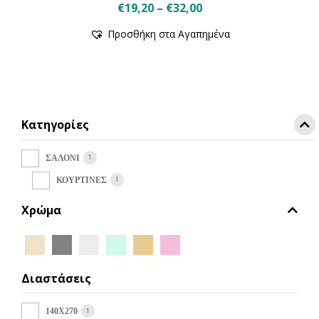
Price
€
19,20
–
€
32,00
Αυτό
range:
Προσθήκη στα Αγαπημένα
το
€19,20
προϊόν
through
έχει
€32,00
πολλαπλές
παραλλαγές.
Οι
Κατηγορίες
επιλογές
μπορούν
να
1
ΣΑΛΟΝΙ
επιλεγούν
1
ΚΟΥΡΤΙΝΕΣ
στη
σελίδα
Χρώμα
του
προϊόντος
Διαστάσεις
1
140X270