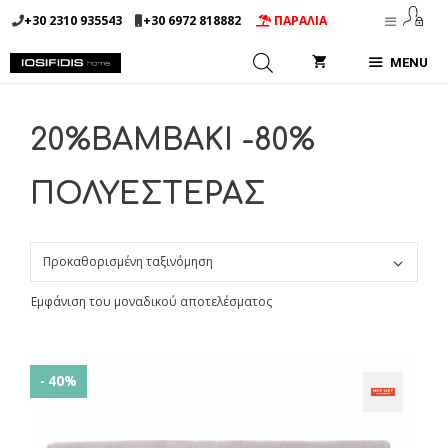
Μετάβαση
+30 2310 935543
+30 6972 818882
ΠΑΡΑΛΙΑ
σε
περιεχόμενο
MENU
20%ΒΑΜΒΑΚΙ -80%
ΠΟΛΥΕΣΤΕΡΑΣ
Εμφάνιση του μοναδικού αποτελέσματος
- 40%