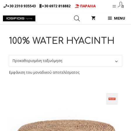
Μετάβαση
+30 2310 935543
+30 6972 818882
ΠΑΡΑΛΙΑ
σε
περιεχόμενο
MENU
100% WATER HYACINTH
Εμφάνιση του μοναδικού αποτελέσματος