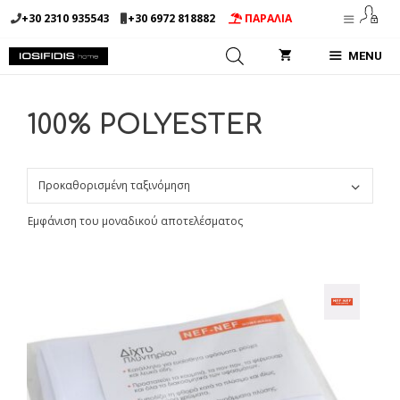
Μετάβαση
+30 2310 935543
+30 6972 818882
ΠΑΡΑΛΙΑ
σε
περιεχόμενο
MENU
100% POLYESTER
Εμφάνιση του μοναδικού αποτελέσματος