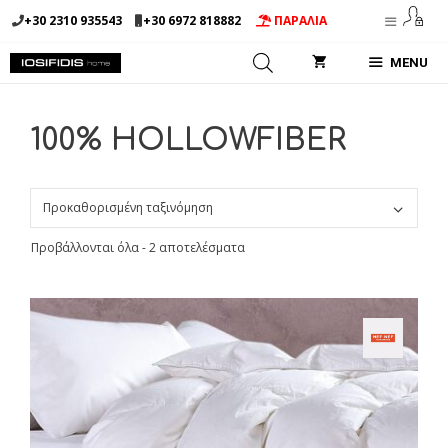
Μετάβαση
+30 2310 935543
+30 6972 818882
ΠΑΡΑΛΙΑ
σε
περιεχόμενο
MENU
100% HOLLOWFIBER
Προβάλλονται όλα - 2 αποτελέσματα