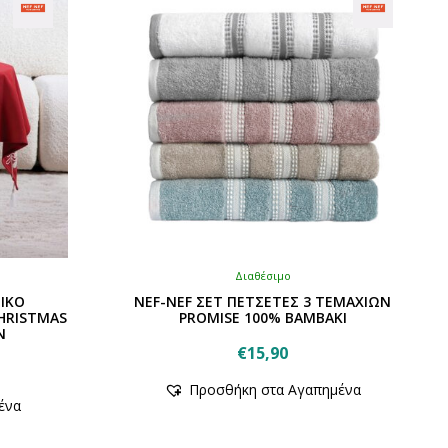
Διαθέσιμο
ΤΙΚΟ
NEF-NEF ΣΕΤ ΠΕΤΣΕΤΕΣ 3 ΤΕΜΑΧΙΩΝ
HRISTMAS
PROMISE 100% BAMBAKI
N
€
15,90
Αυτό
Προσθήκη στα Αγαπημένα
το
ένα
προϊόν
έχει