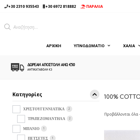
Μετάβαση
+30 2310 935543
+30 6972 818882
ΠΑΡΑΛΙΑ
σε
περιεχόμενο
Products
search
ΑΡΧΙΚΉ
ΥΠΝΟΔΩΜΑΤΙΟ
ΧΑΛΙΑ
Κατηγορίες
100% COTT
2
ΧΡΙΣΤΟΥΓΕΝΝΙΑΤΙΚΑ
Προβάλλονται όλα 
2
ΤΡΑΠΕΖΟΜΑΝΤΗΛΑ
1
ΜΠΑΝΙΟ
1
ΠΕΤΣΕΤΕΣ