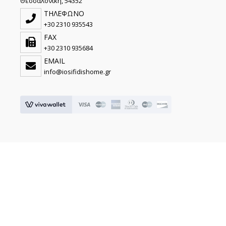
Θεσσαλονίκη, 54352
ΤΗΛΕΦΩΝΟ
+30 2310 935543
FAX
+30 2310 935684
EMAIL
info@iosifidishome.gr
© 2026 IOSIFIDIS HOME