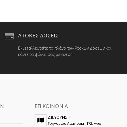
00.
.
ΑΤΟΚΕΣ ΔΟΣΕΙΣ
Εκμεταλλευτείτε το πλάνο των Άτοκων Δόσεων και
κάντε τα ψώνια σας με άνεση.
ΩΝ
ΕΠΙΚΟΙΝΩΝΙΑ
ΔΙΕΥΘΥΝΣΗ
Γρηγορίου Λαμπράκη 172, Άνω