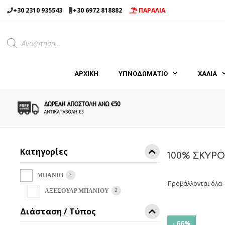
Μετάβαση
+30 2310 935543
+30 6972 818882
ΠΑΡΑΛΙΑ
σε
περιεχόμενο
Products
search
ΑΡΧΙΚΉ
ΥΠΝΟΔΩΜΑΤΙΟ
ΧΑΛΙΑ
Κατηγορίες
100% ΣΚΥΡ
2
ΜΠΑΝΙΟ
Προβάλλονται όλα 
2
ΑΞΕΣΟΥΑΡ ΜΠΑΝΙΟΥ
Διάσταση / Τύπος
- 66%