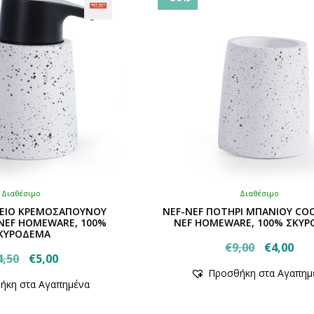
Διαθέσιμο
Διαθέσιμο
ΧΕΙΟ ΚΡΕΜΟΣΑΠΟΥΝΟΥ
NEF-NEF ΠΟΤΗΡΙ ΜΠΑΝΙΟΥ COO
-NEF HOMEWARE, 100%
NEF HOMEWARE, 100% ΣΚΥ
ΚΥΡΟΔΕΜΑ
Original
Η
€
9,00
€
4,00
Original
Η
4,50
€
5,00
Αυτό
price
τρ
Προσθήκη στα Αγαπημ
Αυτό
price
τρέχουσα
το
was:
τιμ
ήκη στα Αγαπημένα
το
was:
τιμή
προϊόν
€9,00.
είν
προϊόν
έχει
€14,50.
είναι: