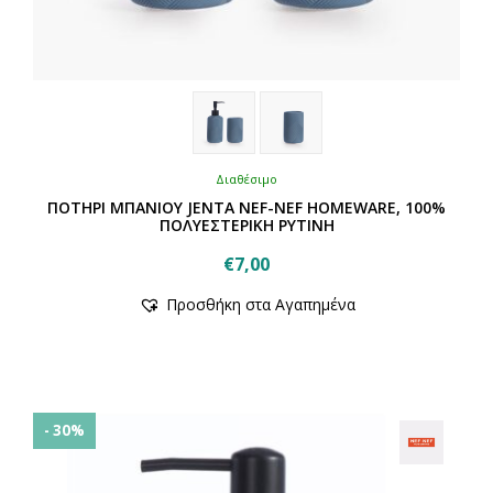
Διαθέσιμο
ΠΟΤΗΡΙ ΜΠΑΝΙΟΥ JENTA NEF-NEF HOMEWARE, 100%
ΠΟΛΥΕΣΤΕΡΙΚΗ ΡΥΤΙΝΗ
€
7,00
Αυτό
Προσθήκη στα Αγαπημένα
το
προϊόν
έχει
πολλαπλές
παραλλαγές.
Οι
- 30%
επιλογές
μπορούν