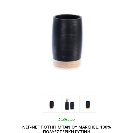
να
επιλεγούν
στη
σελίδα
του
προϊόντος
Διαθέσιμο
NEF-NEF ΠΟΤΗΡΙ ΜΠΑΝΙΟΥ MARCHEL, 100%
ΠΟΛΥΕΣΤΕΡΙΚΗ ΡΥΤΙΝΗ