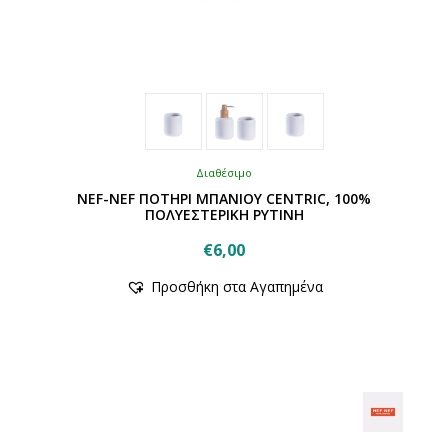
Διαθέσιμο
NEF-NEF ΠΟΤΗΡΙ ΜΠΑΝΙΟΥ CENTRIC, 100%
ΠΟΛΥΕΣΤΕΡΙΚΗ ΡΥΤΙΝΗ
€
6,00
Αυτό
Προσθήκη στα Αγαπημένα
το
προϊόν
έχει
πολλαπλές
παραλλαγές.
Οι
επιλογές
μπορούν