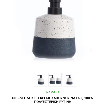
να
επιλεγούν
στη
σελίδα
του
προϊόντος
Διαθέσιμο
NEF-NEF ΔΟΧΕΙΟ ΚΡΕΜΟΣΑΠΟΥΝΟΥ NATALI, 100%
ΠΟΛΥΕΣΤΕΡΙΚΗ ΡΥΤΙΝΗ