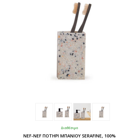
μπορούν
να
επιλεγούν
στη
σελίδα
του
προϊόντος
Διαθέσιμο
NEF-NEF ΠΟΤΗΡΙ ΜΠΑΝΙΟΥ SERAFINE, 100%