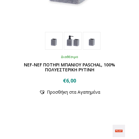
Διαθέσιμο
NEF-NEF ΠΟΤΗΡΙ ΜΠΑΝΙΟΥ PASCHAL, 100%
ΠΟΛΥΕΣΤΕΡΙΚΗ ΡΥΤΙΝΗ
€
6,00
Αυτό
Προσθήκη στα Αγαπημένα
το
προϊόν
έχει
πολλαπλές
παραλλαγές.
Οι
επιλογές