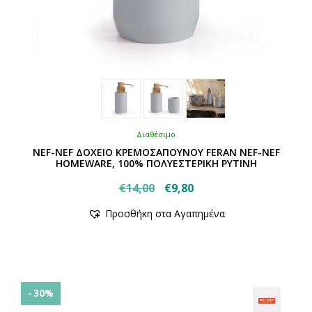
Διαθέσιμο
NEF-NEF ΔΟΧΕΙΟ ΚΡΕΜΟΣΑΠΟΥΝΟΥ FERAN NEF-NEF
HOMEWARE, 100% ΠΟΛΥΕΣΤΕΡΙΚΗ ΡΥΤΙΝΗ
Original
Η
€
14,00
€
9,80
Αυτό
price
τρέχουσα
Προσθήκη στα Αγαπημένα
το
was:
τιμή
προϊόν
€14,00.
είναι:
έχει
€9,80.
πολλαπλές
παραλλαγές.
Οι
- 30%
επιλογές