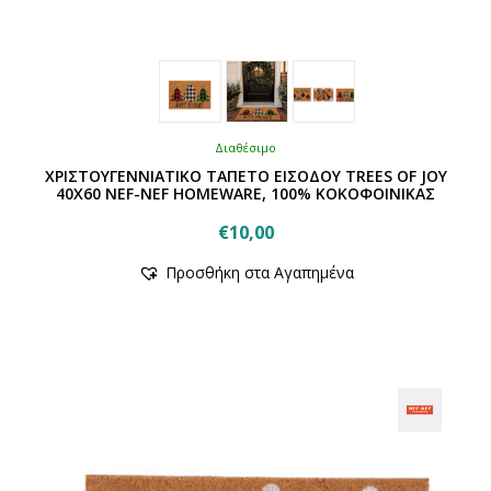
Διαθέσιμο
ΧΡΙΣΤΟΥΓΕΝΝΙΑΤΙΚΟ ΤΑΠΕΤΟ ΕΙΣΟΔΟΥ TREES OF JOY
40X60 NEF-NEF HOMEWARE, 100% ΚΟΚΟΦΟΙΝΙΚΑΣ
€
10,00
Αυτό
Προσθήκη στα Αγαπημένα
το
προϊόν
έχει
πολλαπλές
παραλλαγές.
Οι
επιλογές
μπορούν
να
επιλεγούν