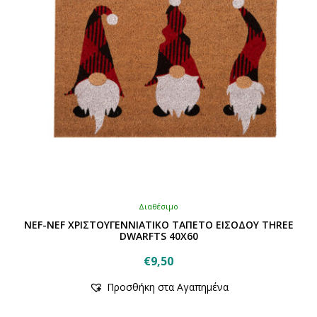
στη
σελίδα
του
προϊόντος
Διαθέσιμο
NEF-NEF ΧΡΙΣΤΟΥΓΕΝΝΙΑΤΙΚΟ ΤΑΠΕΤΟ ΕΙΣΟΔΟΥ THREE
DWARFTS 40X60
€
9,50
Αυτό
Προσθήκη στα Αγαπημένα
το
προϊόν