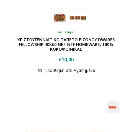
Διαθέσιμο
ΧΡΙΣΤΟΥΓΕΝΝΙΑΤΙΚΟ ΤΑΠΕΤΟ ΕΙΣΟΔΟΥ DWARFS
FELLOWSHIP 40X60 NEF-NEF HOMEWARE, 100%
ΚΟΚΟΦΟΙΝΙΚΑΣ
€
10,00
Αυτό
Προσθήκη στα Αγαπημένα
το
προϊόν
έχει
πολλαπλές
παραλλαγές.
Οι
επιλογές
μπορούν
να
επιλεγούν