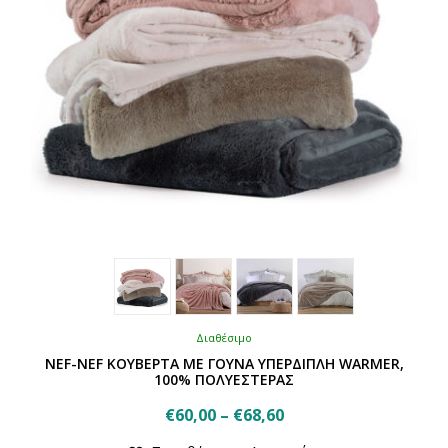
σελίδα
του
προϊόντος
Διαθέσιμο
NEF-NEF ΚΟΥΒΕΡΤΑ ΜΕ ΓΟΥΝΑ ΥΠΕΡΔΙΠΛΗ WARMER,
100% ΠΟΛΥΕΣΤΕΡΑΣ
Price
€
60,00
–
€
68,60
Αυτό
range: