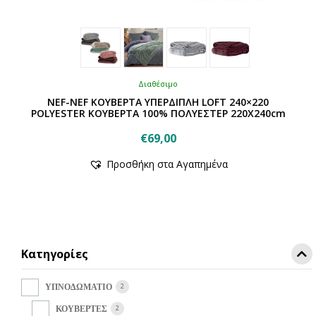
Διαθέσιμο
NEF-NEF ΚΟΥΒΕΡΤΑ ΥΠΕΡΔΙΠΛΗ LOFT 240×220
POLYESTER ΚΟΥΒΕΡΤΑ 100% ΠΟΛΥΕΣΤΕΡ 220X240cm
€
69,00
Αυτό
Προσθήκη στα Αγαπημένα
το
προϊόν
έχει
πολλαπλές
παραλλαγές.
Οι
Κατηγορίες
επιλογές
μπορούν
να
2
ΥΠΝΟΔΩΜΑΤΙΟ
επιλεγούν
2
ΚΟΥΒΕΡΤΕΣ