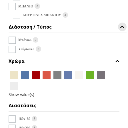
στη
σελίδα
2
ΜΠΑΝΙΟ
του
2
ΚΟΥΡΤΙΝΕΣ ΜΠΑΝIOΥ
προϊόντος
Διάσταση / Τύπος
2
Μπάνιου
2
Υπέρδιπλο
Χρώμα
Show value(s)
Διαστάσεις
1
180x180
1
180x200