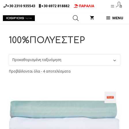
Μετάβαση
+30 2310 935543
+30 6972 818882
ΠΑΡΑΛΙΑ
σε
περιεχόμενο
MENU
100%ΠΟΛΥΕΣΤΕΡ
Προβάλλονται όλα - 4 αποτελέσματα