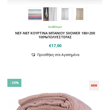
Διαθέσιμο
NEF-NEF ΚΟΥΡΤΙΝΑ ΜΠΑΝΙΟΥ SHOWER 180×200
100%ΠΟΛΥΕΣΤΕΡΑΣ
€
17,00
Αυτό
Προσθήκη στα Αγαπημένα
το
προϊόν
έχει
πολλαπλές
παραλλαγές.
Οι
- 39%
επιλογές
μπορούν
να
επιλεγούν
στη