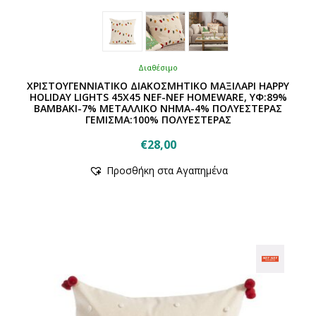
Διαθέσιμο
ΧΡΙΣΤΟΥΓΕΝΝΙΑΤΙΚΟ ΔΙΑΚΟΣΜΗΤΙΚΟ ΜΑΞΙΛΑΡΙ HAPPY
HOLIDAY LIGHTS 45X45 NEF-NEF HOMEWARE, ΥΦ:89%
BAMBΑΚΙ-7% ΜΕΤΑΛΛΙΚΟ ΝΗΜΑ-4% ΠΟΛΥΕΣΤΕΡΑΣ
ΓΕΜΙΣΜΑ:100% ΠΟΛΥΕΣΤΕΡΑΣ
€
28,00
Αυτό
Προσθήκη στα Αγαπημένα
το
προϊόν
έχει
πολλαπλές
παραλλαγές.
Οι
επιλογές
μπορούν
να
επιλεγούν