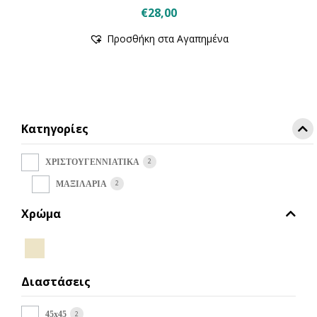
€
28,00
Αυτό
Προσθήκη στα Αγαπημένα
το
προϊόν
έχει
πολλαπλές
παραλλαγές.
Οι
Κατηγορίες
επιλογές
μπορούν
να
2
ΧΡΙΣΤΟΥΓΕΝΝΙΑΤΙΚΑ
επιλεγούν
2
ΜΑΞΙΛΑΡΙΑ
στη
σελίδα
Χρώμα
του
προϊόντος
Διαστάσεις
2
45x45