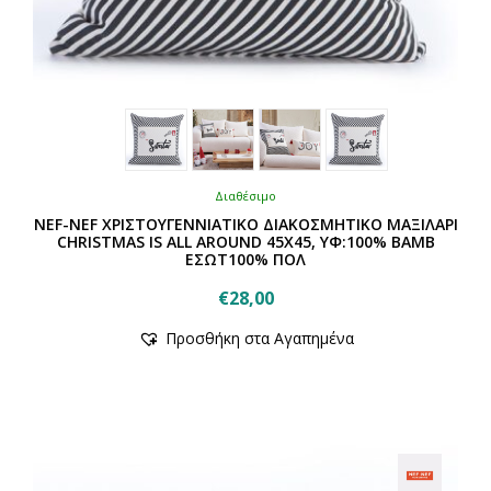
Διαθέσιμο
NEF-NEF ΧΡΙΣΤΟΥΓΕΝΝΙΑΤΙΚΟ ΔΙΑΚΟΣΜΗΤΙΚΟ ΜΑΞΙΛΑΡΙ
CHRISTMAS IS ALL AROUND 45X45, ΥΦ:100% BAMB
ΕΣΩΤ100% ΠΟΛ
€
28,00
Αυτό
Προσθήκη στα Αγαπημένα
το
προϊόν
έχει
πολλαπλές
παραλλαγές.
Οι
επιλογές