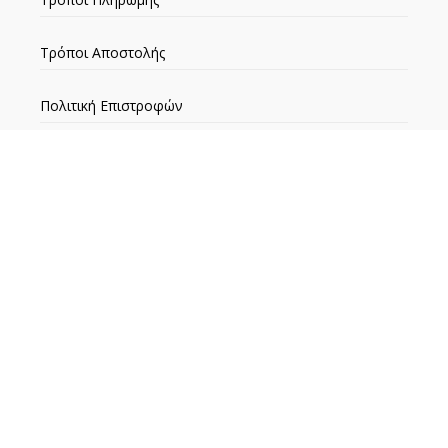
Τρόποι Αποστολής
Πολιτική Επιστροφών
ΕΞΥΠΗΡΕΤΗΣΗ ΠΕΛΑΤΩΝ
Ο λογαριασμός μου
Αναζήτηση Παραγγελίας
Τα Αγαπημένα μου
Επικοινωνία