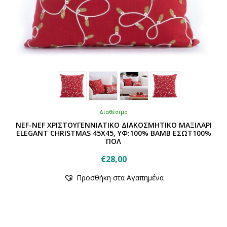
Διαθέσιμο
NEF-NEF ΧΡΙΣΤΟΥΓΕΝΝΙΑΤΙΚΟ ΔΙΑΚΟΣΜΗΤΙΚΟ ΜΑΞΙΛΑΡΙ
ELEGANT CHRISTMAS 45X45, ΥΦ:100% BAMB ΕΣΩΤ100%
ΠΟΛ
€
28,00
Αυτό
Προσθήκη στα Αγαπημένα
το
προϊόν
έχει
πολλαπλές
παραλλαγές.