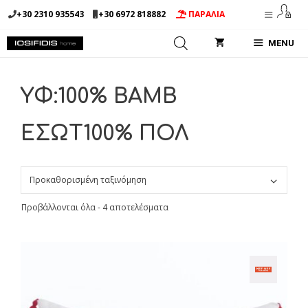
Μετάβαση
+30 2310 935543
+30 6972 818882
ΠΑΡΑΛΙΑ
σε
περιεχόμενο
MENU
ΥΦ:100% BAMB
ΕΣΩΤ100% ΠΟΛ
Προβάλλονται όλα - 4 αποτελέσματα