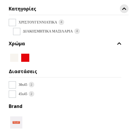
Οι
Κατηγορίες
επιλογές
μπορούν
να
4
ΧΡΙΣΤΟΥΓΕΝΝΙΑΤΙΚΑ
επιλεγούν
4
ΔΙΑΚΟΣΜΗΤΙΚΑ ΜΑΞΙΛΑΡΙΑ
στη
σελίδα
Χρώμα
του
προϊόντος
Διαστάσεις
2
30x45
2
45x45
Brand