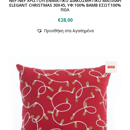
NEF-NEF ΧΡΙΣΤΟΥΓΕΝΝΙΑΤΙΚΟ ΔΙΑΚΟΣΜΗΤΙΚΟ ΜΑΞΙΛΑΡΙ
ELEGANT CHRISTMAS 30X45, ΥΦ:100% BAMB ΕΣΩΤ100%
ΠΟΛ
€
28,00
Αυτό
Προσθήκη στα Αγαπημένα
το
προϊόν
έχει
πολλαπλές
παραλλαγές.
Οι
επιλογές
μπορούν
να
επιλεγούν
στη
σελίδα
του
προϊόντος