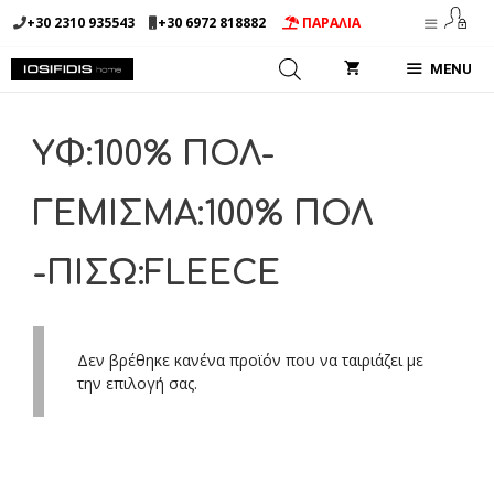
Μετάβαση
+30 2310 935543
+30 6972 818882
ΠΑΡΑΛΙΑ
σε
περιεχόμενο
MENU
ΥΦ:100% ΠΟΛ-
ΓΕΜΙΣΜΑ:100% ΠΟΛ
-ΠΙΣΩ:FLEECE
Δεν βρέθηκε κανένα προϊόν που να ταιριάζει με
την επιλογή σας.