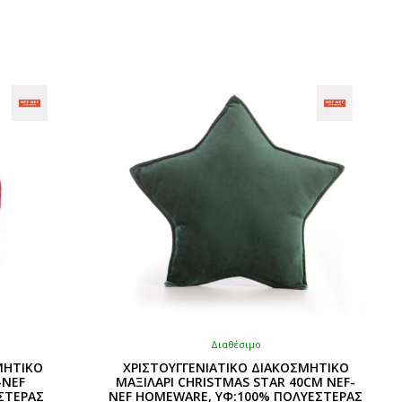
was:
τιμή
ναι:
προϊόν
€64,00.
είναι:
0,00.
έχει
€51,20.
πολλαπλές
.
παραλλαγές.
Οι
επιλογές
μπορούν
να
επιλεγούν
στη
σελίδα
του
προϊόντος
Διαθέσιμο
ΜΗΤΙΚΟ
ΧΡΙΣΤΟΥΓΓΕΝΙΑΤΙΚΟ ΔΙΑΚΟΣΜΗΤΙΚΟ
-NEF
ΜΑΞΙΛΑΡΙ CHRISTMAS STAR 40CM NEF-
ΣΤΕΡΑΣ
NEF HOMEWARE, ΥΦ:100% ΠΟΛΥΕΣΤΕΡΑΣ