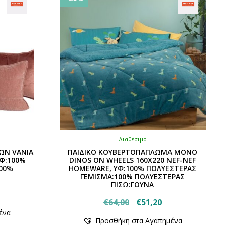
Διαθέσιμο
ΩΝ VANIA
ΠΑΙΔΙΚΟ ΚΟΥΒΕΡΤΟΠΑΠΛΩΜΑ ΜΟΝΟ
ΥΦ:100%
DINOS ON WHEELS 160Χ220 NEF-NEF
00%
HOMEWARE, ΥΦ:100% ΠΟΛΥΕΣΤΕΡΑΣ
ΓΕΜΙΣΜΑ:100% ΠΟΛΥΕΣΤΕΡΑΣ
ΠΙΣΩ:ΓΟΥΝΑ
Original
Η
€
64,00
€
51,20
έχουσα
ένα
Αυτό
price
τρέχουσα
μή
Προσθήκη στα Αγαπημένα
το