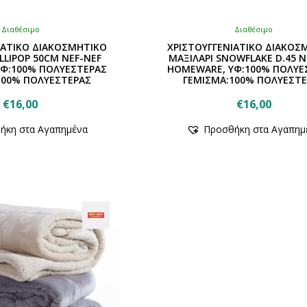
Διαθέσιμο
Διαθέσιμο
ΙΑΤΙΚΟ ΔΙΑΚΟΣΜΗΤΙΚΟ
ΧΡΙΣΤΟΥΓΓΕΝΙΑΤΙΚΟ ΔΙΑΚΟΣ
LLIPOP 50CM NEF-NEF
ΜΑΞΙΛΑΡΙ SNOWFLAKE D.45 N
Φ:100% ΠΟΛΥΕΣΤΕΡΑΣ
HOMEWARE, ΥΦ:100% ΠΟΛΥΕ
100% ΠΟΛΥΕΣΤΕΡΑΣ
ΓΕΜΙΣΜΑ:100% ΠΟΛΥΕΣΤΕ
€
16,00
€
16,00
Αυτό
Αυτό
ήκη στα Αγαπημένα
Προσθήκη στα Αγαπημ
το
το
προϊόν
προϊόν
έχει
έχει
πολλαπλές
πολλαπλές
παραλλαγές.
παραλλαγές
Οι
Οι
επιλογές
επιλογές
μπορούν
μπορούν
να
να
επιλεγούν
επιλεγούν
στη
στη
σελίδα
σελίδα
του
του