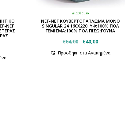
Διαθέσιμο
ΜΗΤΙΚΟ
NEF-NEF ΚΟΥΒΕΡΤΟΠΑΠΛΩΜΑ ΜΟΝΟ
EF-NEF
SINGULAR 24 160Χ220, ΥΦ:100% ΠΟΛ
ΣΤΕΡΑΣ
ΓΕΜΙΣΜΑ:100% ΠΟΛ ΠΙΣΩ:ΓΟΥΝΑ
ΡΑΣ
Original
Η
€
64,00
€
40,00
Αυτό
price
τρέχουσα
Προσθήκη στα Αγαπημένα
το
was:
τιμή
ένα
προϊόν
€64,00.
είναι:
έχει
€40,00.
πολλαπλές
παραλλαγές.
.
Οι
επιλογές
μπορούν
να
επιλεγούν
στη
σελίδα
του