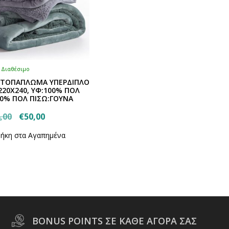
προϊόντος
προϊόντος
Διαθέσιμο
ΡΤΟΠΑΠΛΩΜΑ ΥΠΕΡΔΙΠΛΟ
220Χ240, ΥΦ:100% ΠΟΛ
00% ΠΟΛ ΠΙΣΩ:ΓΟΥΝΑ
Original
Η
,00
€
50,00
Αυτό
price
τρέχουσα
ήκη στα Αγαπημένα
το
was:
τιμή
προϊόν
€84,00.
είναι:
έχει
€50,00.
πολλαπλές
παραλλαγές.
Οι
επιλογές
μπορούν
BONUS POINTS ΣΕ ΚΑΘΕ ΑΓΟΡΑ ΣΑΣ
να