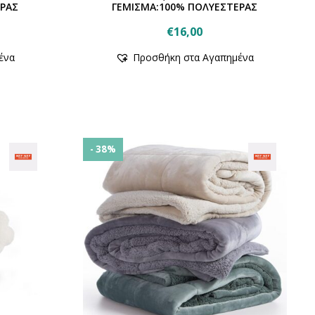
ΡΑΣ
ΓΕΜΙΣΜΑ:100% ΠΟΛΥΕΣΤΕΡΑΣ
€
16,00
Αυτό
ένα
Προσθήκη στα Αγαπημένα
το
προϊόν
έχει
πολλαπλές
.
παραλλαγές.
Οι
- 38%
επιλογές
μπορούν
να
επιλεγούν
στη
σελίδα
του
προϊόντος