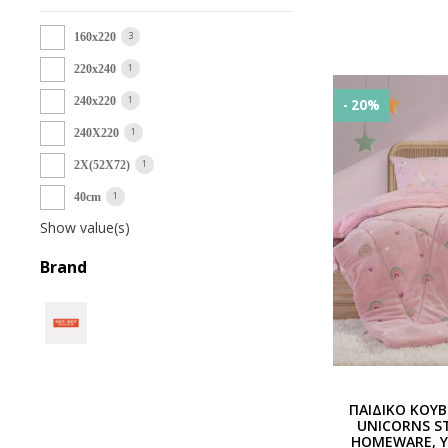
3
160x220
1
220x240
1
240x220
- 20%
1
240Χ220
1
2Χ(52Χ72)
1
40cm
Show value(s)
Brand
ΠΑΙΔΙΚΟ ΚΟ
UNICORNS ST
HOMEWARE, Υ