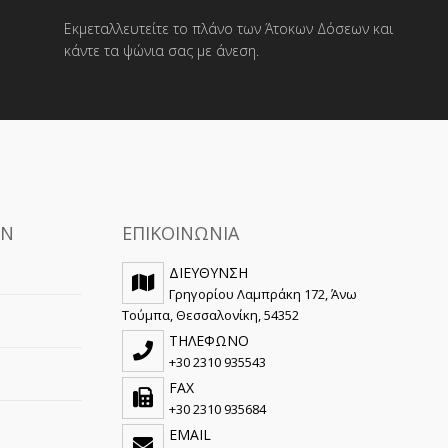
Εκμεταλλευτείτε το πλάνο των Άτοκων Δόσεων και
κάντε τα ψώνια σας με άνεση.
ΩΝ
ΕΠΙΚΟΙΝΩΝΙΑ
ΔΙΕΥΘΥΝΣΗ
Γρηγορίου Λαμπράκη 172, Άνω
Τούμπα, Θεσσαλονίκη, 54352
ΤΗΛΕΦΩΝΟ
+30 2310 935543
FAX
+30 2310 935684
EMAIL