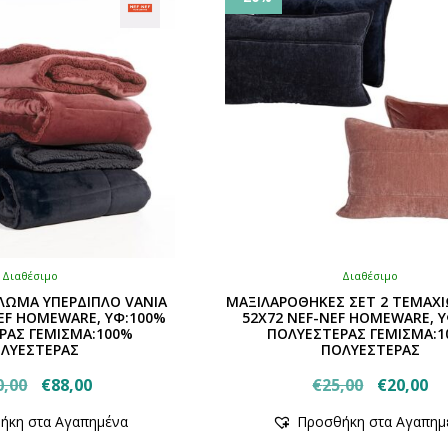
Διαθέσιμο
Διαθέσιμο
ΩΜΑ ΥΠΕΡΔΙΠΛΟ VANIA
ΜΑΞΙΛΑΡΟΘΗΚΕΣ ΣΕΤ 2 ΤΕΜΑΧΙ
NEF HOMEWARE, ΥΦ:100%
52X72 NEF-NEF HOMEWARE, 
ΡΑΣ ΓΕΜΙΣΜΑ:100%
ΠΟΛΥΕΣΤΕΡΑΣ ΓΕΜΙΣΜΑ:1
ΛΥΕΣΤΕΡΑΣ
ΠΟΛΥΕΣΤΕΡΑΣ
Original
Η
Original
Η
0,00
€
88,00
€
25,00
€
20,00
Αυτό
price
τρέχουσα
Αυτό
price
τρ
ήκη στα Αγαπημένα
Προσθήκη στα Αγαπημ
το
το
was:
τιμή
was:
τι