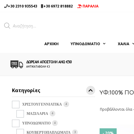
Μετάβαση
+30 2310 935543
+30 6972 818882
ΠΑΡΑΛΙΑ
σε
περιεχόμενο
Products
search
ΑΡΧΙΚΉ
ΥΠΝΟΔΩΜΑΤΙΟ
ΧΑΛΙΑ
Κατηγορίες
ΥΦ:100% Π
4
ΧΡΙΣΤΟΥΓΕΝΝΙΑΤΙΚΑ
Προβάλλονται όλα 
4
ΜΑΞΙΛΑΡΙΑ
4
ΥΠΝΟΔΩΜΑΤΙΟ
3
ΚΟΥΒΕΡΤΟΠΑΠΛΩΜΑΤΑ
- 20%