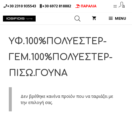
Μετάβαση
+30 2310 935543
+30 6972 818882
ΠΑΡΑΛΙΑ
σε
περιεχόμενο
MENU
ΥΦ.100%ΠΟΛΥΕΣΤΕΡ-
ΓΕΜ.100%ΠΟΛΥΕΣΤΕΡ-
ΠΙΣΩ.ΓΟΥΝΑ
Δεν βρέθηκε κανένα προϊόν που να ταιριάζει με
την επιλογή σας.