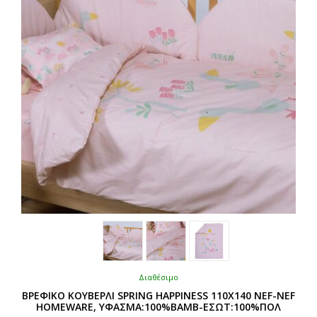
να
επιλεγούν
στη
σελίδα
του
προϊόντος
Διαθέσιμο
ΒΡΕΦΙΚΟ ΚΟΥΒΕΡΛΙ SPRING HAPPINESS 110Χ140 NEF-NEF
HOMEWARE, ΥΦΑΣΜΑ:100%BAMB-ΕΣΩΤ:100%ΠΟΛ