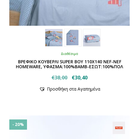
Διαθέσιμο
ΒΡΕΦΙΚΟ ΚΟΥΒΕΡΛΙ SUPER BOY 110Χ140 NEF-NEF
HOMEWARE, ΥΦΑΣΜΑ:100%BAMB-ΕΣΩΤ:100%ΠΟΛ
Original
Η
€
38,00
€
30,40
Αυτό
price
τρέχουσα
Προσθήκη στα Αγαπημένα
το
was:
τιμή
προϊόν
€38,00.
είναι:
έχει
€30,40.
πολλαπλές
παραλλαγές.
Οι
- 20%
επιλογές
μπορούν