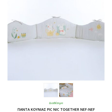
μπορούν
να
επιλεγούν
στη
σελίδα
του
προϊόντος
Διαθέσιμο
ΠΑΝΤΑ ΚΟΥΝΙΑΣ PIC NIC TOGETHER NEF-NEF