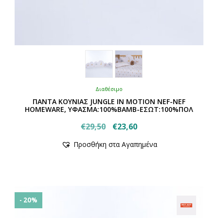
Διαθέσιμο
ΠΑΝΤΑ ΚΟΥΝΙΑΣ JUNGLE IN MOTION NEF-NEF
HOMEWARE, ΥΦΑΣΜΑ:100%BAMB-ΕΣΩΤ:100%ΠΟΛ
Original
Η
€
29,50
€
23,60
Αυτό
price
τρέχουσα
Προσθήκη στα Αγαπημένα
το
was:
τιμή
προϊόν
€29,50.
είναι:
έχει
€23,60.
πολλαπλές
παραλλαγές.
Οι
- 20%
επιλογές