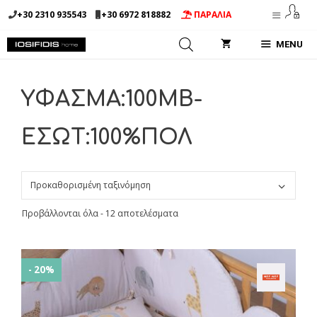
Μετάβαση
+30 2310 935543
+30 6972 818882
ΠΑΡΑΛΙΑ
σε
περιεχόμενο
MENU
ΥΦΑΣΜΑ:100MB-
ΕΣΩΤ:100%ΠΟΛ
Προβάλλονται όλα - 12 αποτελέσματα
- 20%