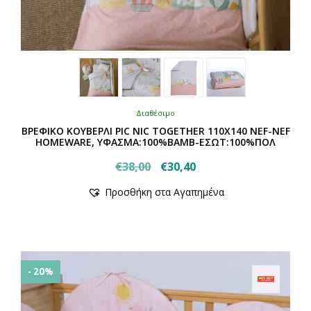
Διαθέσιμο
ΒΡΕΦΙΚΟ ΚΟΥΒΕΡΛΙ PIC NIC TOGETHER 110Χ140 NEF-NEF
HOMEWARE, ΥΦΑΣΜΑ:100%BAMB-ΕΣΩΤ:100%ΠΟΛ
Original
Η
€
38,00
€
30,40
Αυτό
price
τρέχουσα
Προσθήκη στα Αγαπημένα
το
was:
τιμή
προϊόν
€38,00.
είναι:
έχει
€30,40.
πολλαπλές
παραλλαγές.
Οι
- 20%
επιλογές
μπορούν