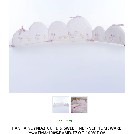
να
επιλεγούν
στη
σελίδα
του
προϊόντος
Διαθέσιμο
ΠΑΝΤΑ ΚΟΥΝΙΑΣ CUTE & SWEET NEF-NEF HOMEWARE,
ΥΦΑΣΜΑ:100%BAMB-ΕΣΩΤ:100%ΠΟΛ