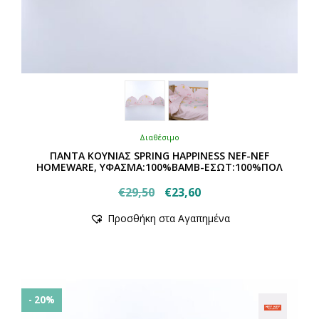
Διαθέσιμο
ΠΑΝΤΑ ΚΟΥΝΙΑΣ SPRING HAPPINESS NEF-NEF
HOMEWARE, ΥΦΑΣΜΑ:100%BAMB-ΕΣΩΤ:100%ΠΟΛ
Original
Η
€
29,50
€
23,60
Αυτό
price
τρέχουσα
Προσθήκη στα Αγαπημένα
το
was:
τιμή
προϊόν
€29,50.
είναι:
έχει
€23,60.
πολλαπλές
παραλλαγές.
Οι
- 20%
επιλογές