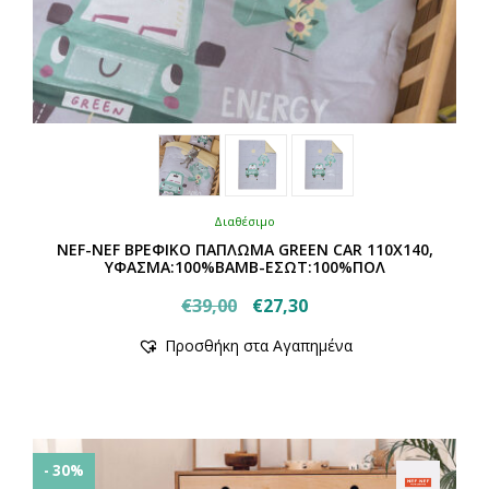
Διαθέσιμο
NEF-NEF ΒΡΕΦΙΚΟ ΠΑΠΛΩΜΑ GREEN CAR 110Χ140,
ΥΦΑΣΜΑ:100%BAMB-ΕΣΩΤ:100%ΠΟΛ
Original
Η
€
39,00
€
27,30
Αυτό
price
τρέχουσα
Προσθήκη στα Αγαπημένα
το
was:
τιμή
προϊόν
€39,00.
είναι:
έχει
€27,30.
πολλαπλές
παραλλαγές.
Οι
- 30%