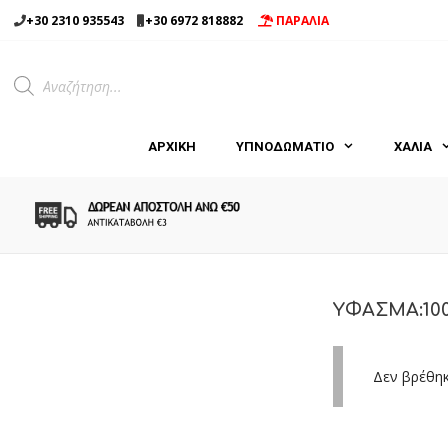
Μετάβαση
+30 2310 935543
+30 6972 818882
ΠΑΡΑΛΙΑ
σε
περιεχόμενο
Products
search
ΑΡΧΙΚΉ
ΥΠΝΟΔΩΜΑΤΙΟ
ΧΑΛΙΑ
ΥΦΑΣΜΑ:10
Δεν βρέθηκ