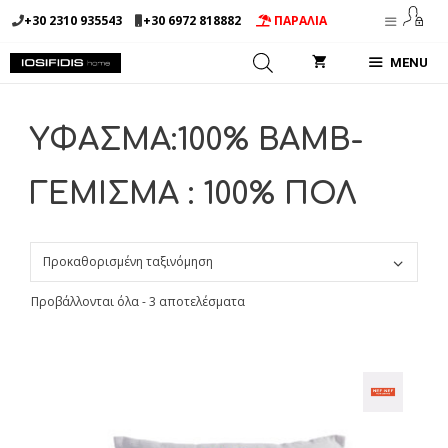
Μετάβαση
+30 2310 935543
+30 6972 818882
ΠΑΡΑΛΙΑ
σε
περιεχόμενο
MENU
ΥΦΑΣΜΑ:100% ΒΑΜΒ-
ΓΕΜΙΣΜΑ : 100% ΠΟΛ
Προβάλλονται όλα - 3 αποτελέσματα