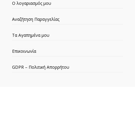
Ο λογαριασμός μου
Αναζήτηση Παραγγελίας
Τα Αγαπημένα μου
Επικοινωνία
GDPR – Πολιτική Απορρήτου
ΕΠΙΚΟΙΝΩΝΙΑ
ΔΙΕΥΘΥΝΣΗ
Γρηγορίου Λαμπράκη 172, Άνω Τούμπα,
Θεσσαλονίκη, 54352
ΤΗΛΕΦΩΝΟ
+30 2310 935543