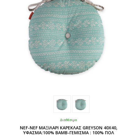
να
επιλεγούν
στη
σελίδα
του
προϊόντος
Διαθέσιμο
NEF-NEF ΜΑΞΙΛΑΡΙ ΚΑΡΕΚΛΑΣ GREYSON 40X40,
ΥΦΑΣΜΑ:100% ΒΑΜΒ-ΓΕΜΙΣΜΑ : 100% ΠΟΛ