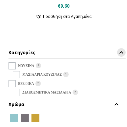
€
9,60
Αυτό
Προσθήκη στα Αγαπημένα
το
προϊόν
έχει
πολλαπλές
παραλλαγές.
Οι
Κατηγορίες
επιλογές
μπορούν
να
1
ΚΟΥΖΙΝΑ
επιλεγούν
1
ΜΑΞΙΛΑΡΙΑ ΚΟΥΖΙΝΑΣ
στη
σελίδα
2
ΒΡΕΦΙΚΑ
του
2
ΔΙΑΚΟΣΜΗΤΙΚΑ ΜΑΞΙΛΑΡΙΑ
προϊόντος
Χρώμα