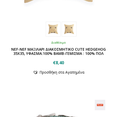
Διαθέσιμο
NEF-NEF ΜΑΞΙΛΑΡΙ ΔΙΑΚΟΣΜΗΤΙΚΟ CUTE HEDGEHOG
35X35, ΥΦΑΣΜΑ:100% ΒΑΜΒ-ΓΕΜΙΣΜΑ : 100% ΠΟΛ
€
8,40
Αυτό
Προσθήκη στα Αγαπημένα
το
προϊόν
έχει
πολλαπλές
παραλλαγές.
Οι
επιλογές
μπορούν