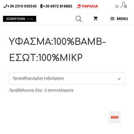
Μετάβαση
+30 2310 935543
+30 6972 818882
ΠΑΡΑΛΙΑ
σε
περιεχόμενο
MENU
ΥΦΑΣΜΑ:100%ΒΑΜΒ-
ΕΣΩΤ:100%ΜΙΚΡ
Προβάλλονται όλα - 2 αποτελέσματα