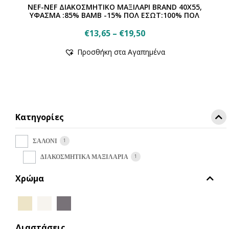
NEF-NEF ΔΙΑΚΟΣΜΗΤΙΚΟ ΜΑΞΙΛΑΡΙ BRAND 40X55,
ΥΦΑΣΜΑ :85% BAMB -15% ΠΟΛ ΕΣΩΤ:100% ΠΟΛ
Price
€
13,65
–
€
19,50
Αυτό
range:
Προσθήκη στα Αγαπημένα
το
€13,65
προϊόν
through
έχει
€19,50
πολλαπλές
παραλλαγές.
Οι
Κατηγορίες
επιλογές
μπορούν
να
1
ΣΑΛΟΝΙ
επιλεγούν
1
ΔΙΑΚΟΣΜΗΤΙΚΑ ΜΑΞΙΛΑΡΙΑ
στη
σελίδα
Χρώμα
του
προϊόντος
Διαστάσεις