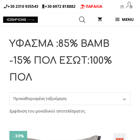
Μετάβαση
+30 2310 935543
+30 6972 818882
ΠΑΡΑΛΙΑ
σε
περιεχόμενο
MENU
ΥΦΑΣΜΑ :85% BAMB
-15% ΠΟΛ ΕΣΩΤ:100%
ΠΟΛ
Εμφάνιση του μοναδικού αποτελέσματος
- 30%