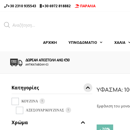
Μετάβαση
+30 2310 935543
+30 6972 818882
ΠΑΡΑΛΙΑ
σε
περιεχόμενο
Products
search
ΑΡΧΙΚΉ
ΥΠΝΟΔΩΜΑΤΙΟ
ΧΑΛΙΑ
Κατηγορίες
ΥΦΑΣΜΑ: 10
1
ΚΟΥΖΙΝΑ
Εμφάνιση του μονα
1
ΑΞΕΣΟΥΑΡ ΚΟΥΖΙΝΑΣ
Χρώμα
- 20%