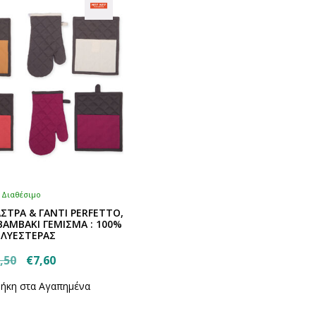
Διαθέσιμο
ΑΣΤΡΑ & ΓΑΝΤΙ PERFETTO,
BAMBAKI ΓΕΜΙΣΜΑ : 100%
ΛΥΕΣΤΕΡΑΣ
Original
Η
,50
€
7,60
Αυτό
price
τρέχουσα
ήκη στα Αγαπημένα
το
was:
τιμή
προϊόν
€9,50.
είναι: