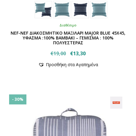
Διαθέσιμο
NEF-NEF ΔΙΑΚΟΣΜΗΤΙΚΟ ΜΑΞΙΛΑΡΙ MAJOR BLUE 45X45,
ΥΦΑΣΜΑ :100% ΒΑΜΒΑΚΙ – ΓΕΜΙΣΜΑ : 100%
ΠΟΛΥΕΣΤΕΡΑΣ
Original
Η
€
19,00
€
13,30
Αυτό
price
τρέχουσα
Προσθήκη στα Αγαπημένα
το
was:
τιμή
προϊόν
€19,00.
είναι:
έχει
€13,30.
πολλαπλές
παραλλαγές.
Οι
- 30%
επιλογές
μπορούν
να
επιλεγούν
στη