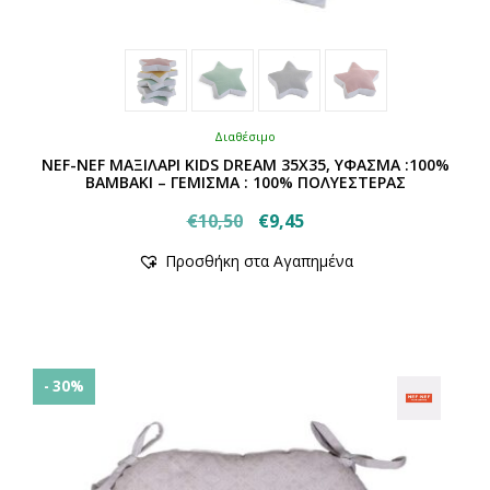
Διαθέσιμο
NEF-NEF ΜΑΞΙΛΑΡΙ KIDS DREAM 35Χ35, ΥΦΑΣΜΑ :100%
ΒΑΜΒΑΚΙ – ΓΕΜΙΣΜΑ : 100% ΠΟΛΥΕΣΤΕΡΑΣ
Original
Η
€
10,50
€
9,45
Αυτό
price
τρέχουσα
Προσθήκη στα Αγαπημένα
το
was:
τιμή
προϊόν
€10,50.
είναι:
έχει
€9,45.
πολλαπλές
παραλλαγές.
Οι
- 30%
επιλογές
μπορούν
να
επιλεγούν