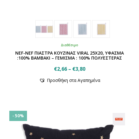
Διαθέσιμο
NEF-NEF ΠΙΑΣΤΡΑ ΚΟΥΖΙΝΑΣ VIRAL 25X20, ΥΦΑΣΜΑ
:100% ΒΑΜΒΑΚΙ – ΓΕΜΙΣΜΑ : 100% ΠΟΛΥΕΣΤΕΡΑΣ
Price
€
2,66
–
€
3,80
Αυτό
range:
Προσθήκη στα Αγαπημένα
το
€2,66
προϊόν
through
έχει
€3,80
πολλαπλές
παραλλαγές.
Οι
- 50%
επιλογές
μπορούν
να