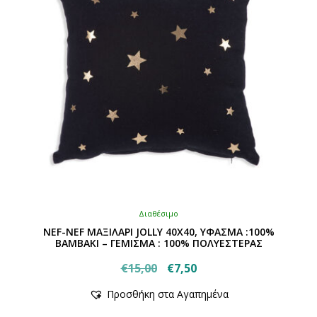
επιλεγούν
στη
σελίδα
του
προϊόντος
Διαθέσιμο
NEF-NEF ΜΑΞΙΛΑΡI JOLLY 40X40, ΥΦΑΣΜΑ :100%
ΒΑΜΒΑΚΙ – ΓΕΜΙΣΜΑ : 100% ΠΟΛΥΕΣΤΕΡΑΣ
Original
Η
€
15,00
€
7,50
Αυτό
price
τρέχουσα
Προσθήκη στα Αγαπημένα
το
was:
τιμή
προϊόν