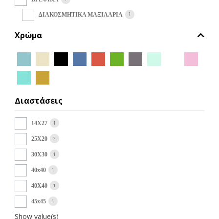
1
ΔΙΑΚΟΣΜΗΤΙΚΑ ΜΑΞΙΛΑΡΙΑ
Χρώμα
Διαστάσεις
1
14Χ27
2
25X20
1
30X30
1
40x40
1
40Χ40
1
45x45
Show value(s)