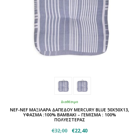
σελίδα
του
προϊόντος
Διαθέσιμο
NEF-NEF ΜΑΞΙΛΑΡΑ ΔΑΠΕΔΟΥ MERCURY BLUE 50X50X13,
ΥΦΑΣΜΑ :100% ΒΑΜΒΑΚΙ – ΓΕΜΙΣΜΑ : 100%
ΠΟΛΥΕΣΤΕΡΑΣ
Original
Η
€
32,00
€
22,40
Αυτό
price
τρέχουσα