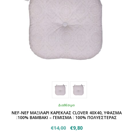
στη
σελίδα
του
προϊόντος
Διαθέσιμο
NEF-NEF ΜΑΞΙΛΑΡΙ ΚΑΡΕΚΛΑΣ CLOVER 40X40, ΥΦΑΣΜΑ
:100% ΒΑΜΒΑΚΙ – ΓΕΜΙΣΜΑ : 100% ΠΟΛΥΕΣΤΕΡΑΣ
Original
Η
€
14,00
€
9,80