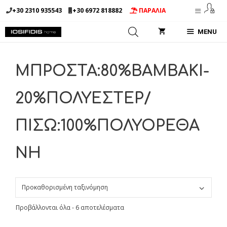
Μετάβαση
+30 2310 935543
+30 6972 818882
ΠΑΡΑΛΙΑ
σε
περιεχόμενο
MENU
ΜΠΡΟΣΤΑ:80%ΒΑΜΒΑΚΙ-
20%ΠΟΛΥΕΣΤΕΡ/
ΠΙΣΩ:100%ΠΟΛΥΟΡΕΘΑ
ΝΗ
Προβάλλονται όλα - 6 αποτελέσματα