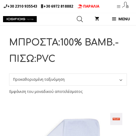
Μετάβαση
+30 2310 935543
+30 6972 818882
ΠΑΡΑΛΙΑ
σε
περιεχόμενο
MENU
ΜΠΡΟΣΤΑ:100% ΒΑΜΒ.-
ΠΙΣΩ:PVC
Εμφάνιση του μοναδικού αποτελέσματος