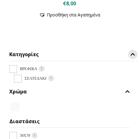
€
8,00
Αυτό
Προσθήκη στα Αγαπημένα
το
προϊόν
έχει
πολλαπλές
παραλλαγές.
Οι
Κατηγορίες
επιλογές
μπορούν
να
1
ΒΡΕΦΙΚΑ
επιλεγούν
1
ΣΕΛΤΕΔΑΚΙ
στη
σελίδα
Χρώμα
του
προϊόντος
Διαστάσεις
1
50Χ70