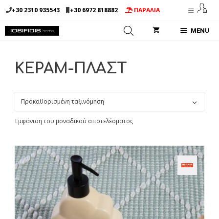
Μετάβαση
+30 2310 935543
+30 6972 818882
ΠΑΡΑΛΙΑ
σε
περιεχόμενο
MENU
ΚΕΡΑΜ-ΠΛΑΣΤ
Εμφάνιση του μοναδικού αποτελέσματος