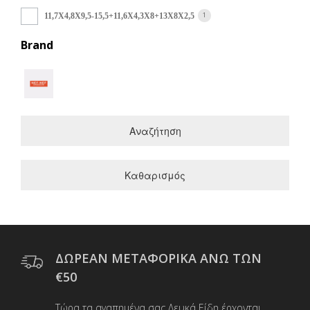
1
11,7Χ4,8Χ9,5-15,5+11,6Χ4,3Χ8+13Χ8Χ2,5
Brand
Αναζήτηση
Καθαρισμός
ΔΩΡΕΑΝ ΜΕΤΑΦΟΡΙΚΑ ΑΝΩ ΤΩΝ
€50
Τώρα τα αγαπημένα σας Λευκά Είδη έρχονται