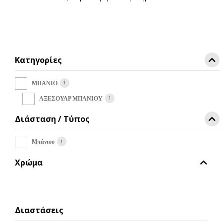
προϊόν
έχει
πολλαπλές
παραλλαγές.
Οι
Κατηγορίες
επιλογές
μπορούν
να
1
ΜΠΑΝΙΟ
επιλεγούν
1
ΑΞΕΣΟΥΑΡ ΜΠΑΝΙΟΥ
στη
σελίδα
Διάσταση / Τύπος
του
προϊόντος
1
Μπάνιου
Χρώμα
Διαστάσεις