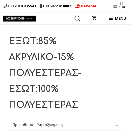
Μετάβαση
+30 2310 935543
+30 6972 818882
ΠΑΡΑΛΙΑ
σε
περιεχόμενο
MENU
ΕΞΩΤ:85%
ΑΚΡΥΛΙΚΟ-15%
ΠΟΛΥΕΣΤΕΡΑΣ-
ΕΣΩΤ:100%
ΠΟΛΥΕΣΤΕΡΑΣ