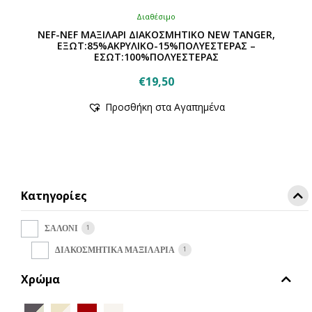
Διαθέσιμο
NEF-NEF ΜΑΞΙΛΑΡΙ ΔΙΑΚΟΣΜΗΤΙΚΟ NEW TANGER,
ΕΞΩΤ:85%ΑΚΡΥΛΙΚΟ-15%ΠΟΛΥΕΣΤΕΡΑΣ –
ΕΣΩΤ:100%ΠΟΛΥΕΣΤΕΡΑΣ
€
19,50
Αυτό
Προσθήκη στα Αγαπημένα
το
προϊόν
έχει
πολλαπλές
παραλλαγές.
Οι
Κατηγορίες
επιλογές
μπορούν
να
1
ΣΑΛΟΝΙ
επιλεγούν
1
ΔΙΑΚΟΣΜΗΤΙΚΑ ΜΑΞΙΛΑΡΙΑ
στη
σελίδα
Χρώμα
του
προϊόντος