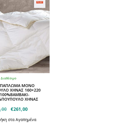
Διαθέσιμο
F ΠΑΠΛΩΜΑ ΜΟΝΟ
ΥΛΟ ΧΗΝΑΣ 160×220
100%ΒΑΜΒΑΚΙ-
%ΠΟΥΠΟΥΛΟ ΧΗΝΑΣ
Original
Η
,00
€
261,00
price
τρέχουσα
ήκη στα Αγαπημένα
was:
τιμή