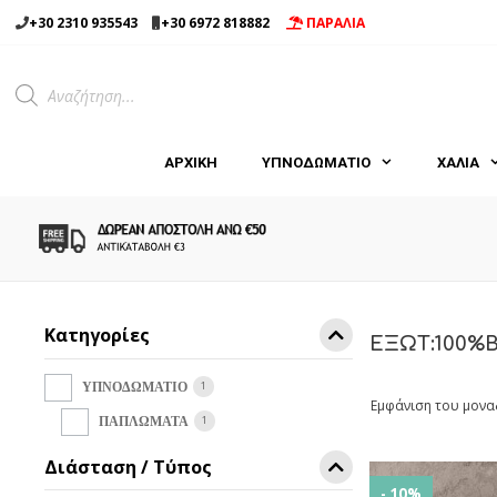
Μετάβαση
+30 2310 935543
+30 6972 818882
ΠΑΡΑΛΙΑ
σε
περιεχόμενο
Products
search
ΑΡΧΙΚΉ
ΥΠΝΟΔΩΜΑΤΙΟ
ΧΑΛΙΑ
Κατηγορίες
ΕΞΩΤ:100%
1
ΥΠΝΟΔΩΜΑΤΙΟ
Εμφάνιση του μονα
1
ΠΑΠΛΩΜΑΤΑ
Διάσταση / Τύπος
- 10%