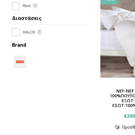
1
Μονό
Διαστάσεις
1
160x220
Brand
NEF-NE
100%ΠΟΥΠΟ
ΕΞΩΤ:
ΕΣΩΤ:100
€
290
Προσθ