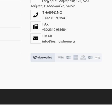
Γρηγορίου Λαμπράκη 172, Άνω
Τούμπα, Θεσσαλονίκη, 54352
ΤΗΛΕΦΩΝΟ
+30 2310 935543
FAX
+30 2310 935684
EMAIL
info@iosifidishome.gr