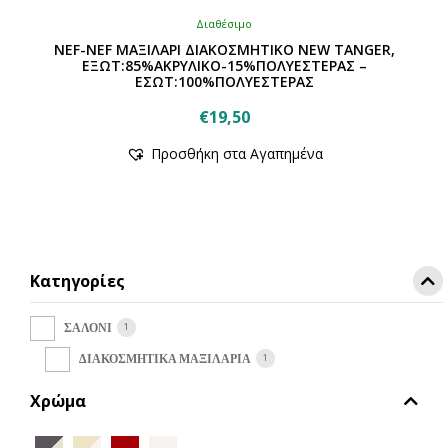
Διαθέσιμο
NEF-NEF ΜΑΞΙΛΑΡΙ ΔΙΑΚΟΣΜΗΤΙΚΟ NEW TANGER,
ΕΞΩΤ:85%ΑΚΡΥΛΙΚΟ-15%ΠΟΛΥΕΣΤΕΡΑΣ –
ΕΣΩΤ:100%ΠΟΛΥΕΣΤΕΡΑΣ
€
19,50
Αυτό
Προσθήκη στα Αγαπημένα
το
προϊόν
έχει
πολλαπλές
παραλλαγές.
Οι
Κατηγορίες
επιλογές
μπορούν
να
1
ΣΑΛΟΝΙ
επιλεγούν
1
ΔΙΑΚΟΣΜΗΤΙΚΑ ΜΑΞΙΛΑΡΙΑ
στη
σελίδα
Χρώμα
του
προϊόντος