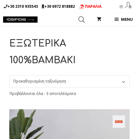
Μετάβαση
+30 2310 935543
+30 6972 818882
ΠΑΡΑΛΙΑ
σε
περιεχόμενο
MENU
ΕΞΩΤΕΡΙΚΑ
100%ΒΑΜΒΑΚΙ
Προβάλλονται όλα - 3 αποτελέσματα